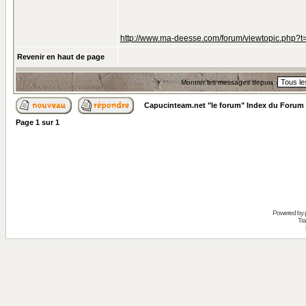
http://www.ma-deesse.com/forum/viewtopic.php?
Revenir en haut de page
Montrer les messages depuis:
Capucinteam.net "le forum" Index du Forum
Page
1
sur
1
Powered by
Tra