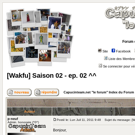
Forum 
Site
Facebook
Liste des Membre
Se connecter pour vé
[Wakfu] Saison 02 - ep. 02 ^^
Capucinteam.net "le forum" Index du Forum
Auteur
p-neuf
Posté le: Lun Juil 11, 2011 9:48
Sujet du message: [Wa
Admin. honoraire (^0^)
Bonjour,