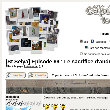
Forum 
Site
Facebook
Liste des Membre
Se connecter pour vé
[St Seiya] Episode 69 : Le sacrifice d'a
Aller à la page
Précédente
1
,
2
Capucinteam.net "le forum" Index du Forum
Auteur
gladiateur
Posté le: Lun Juil 11, 2011 23:44
Sujet du message:
Fractureur