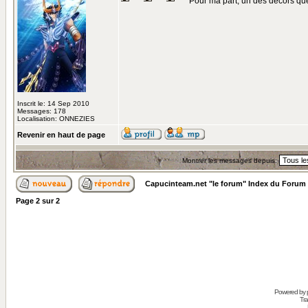
Pour ma part, un des décors que
Inscrit le: 14 Sep 2010
Messages: 178
Localisation: ONNEZIES
Revenir en haut de page
Montrer les messages depuis:
Capucinteam.net "le forum" Index du Forum
Page
2
sur
2
Powered by
Tra