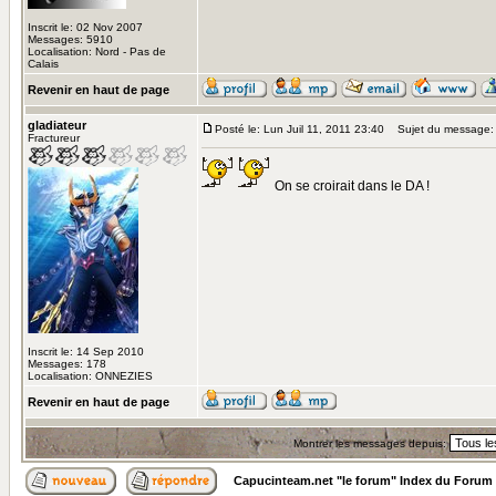
Inscrit le: 02 Nov 2007
Messages: 5910
Localisation: Nord - Pas de
Calais
Revenir en haut de page
gladiateur
Posté le: Lun Juil 11, 2011 23:40
Sujet du message:
Fractureur
On se croirait dans le DA !
Inscrit le: 14 Sep 2010
Messages: 178
Localisation: ONNEZIES
Revenir en haut de page
Montrer les messages depuis:
Capucinteam.net "le forum" Index du Forum