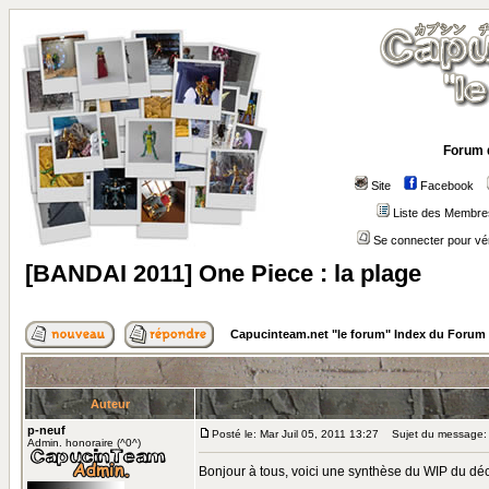
Forum 
Site
Facebook
Liste des Membre
Se connecter pour vé
[BANDAI 2011] One Piece : la plage
Capucinteam.net "le forum" Index du Forum
Auteur
p-neuf
Posté le: Mar Juil 05, 2011 13:27
Sujet du message: [
Admin. honoraire (^0^)
Bonjour à tous, voici une synthèse du WIP du déc