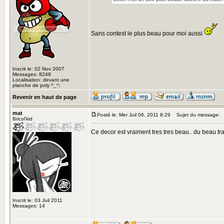
Sans contest le plus beau pour moi aussi
Inscrit le: 02 Nov 2007
Messages: 8249
Localisation: devant une
planche de poly ^_^;
Revenir en haut de page
mat
Posté le: Mer Juil 06, 2011 8:29
Sujet du message:
Bricol'kid
Ce decor est vraiment tres tres beau.. du beau tra
Inscrit le: 03 Juil 2011
Messages: 14