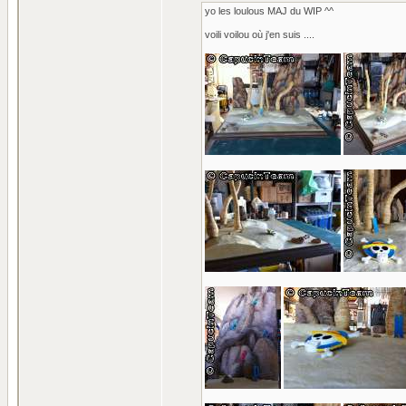
yo les loulous MAJ du WIP ^^
voili voilou où j'en suis ....