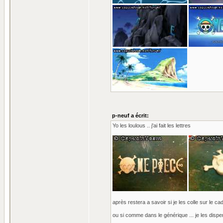
p-neuf a écrit:
Yo les loulous .. j'ai fait les lettres
après restera a savoir si je les colle sur le c
ou si comme dans le générique ... je les disper