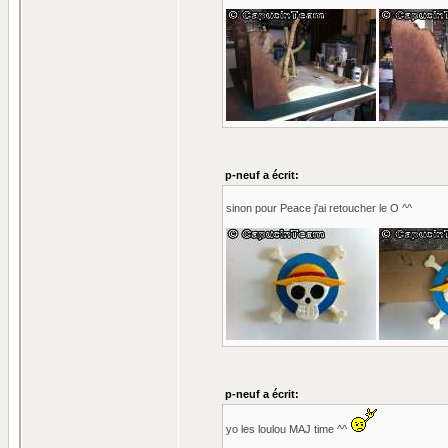
p-neuf a écrit:
sinon pour Peace j'ai retoucher le O ^^
p-neuf a écrit:
yo les loulou MAJ time ^^