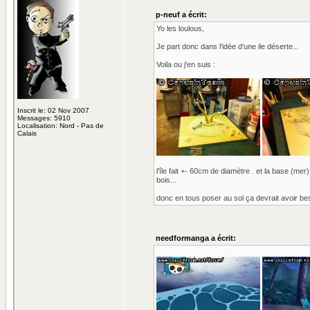
p-neuf a écrit:
Yo les loulous,
Je part donc dans l'idée d'une ile déserte...
Voila ou j'en suis :
Inscrit le: 02 Nov 2007
Messages: 5910
Localisation: Nord - Pas de
Calais
l'île fait +- 60cm de diamètre . et la base (mer)
bois...
donc en tous poser au sol ça devrait avoir be
needformanga a écrit: