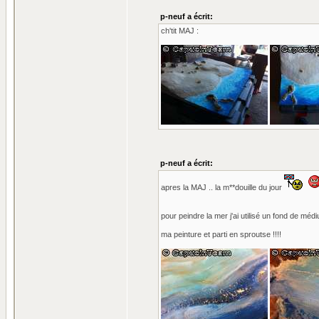
p-neuf a écrit:
ch'tit MAJ :
p-neuf a écrit:
apres la MAJ .. la m**douille du jour
pour peindre la mer j'ai utilisé un fond de médium
ma peinture et parti en sproutse !!!!