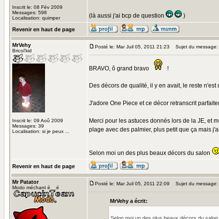
Inscrit le: 08 Fév 2009
Messages: 598
(là aussi j'ai bcp de question
)
Localisation: quimper
Revenir en haut de page
MrVehy
Posté le: Mar Juil 05, 2011 21:23
Sujet du message:
Bricol'kid
BRAVO, ô grand bravo
!
Des décors de qualité, il y en avait, le reste n'es
J'adore One Piece et ce décor retranscrit parfai
Merci pour les astuces donnés lors de la JE, et m
Inscrit le: 09 Aoû 2009
Messages: 39
plage avec des palmier, plus petit que ça mais j'ai
Localisation: si je peux ...
Selon moi un des plus beaux décors du salon
Revenir en haut de page
Mr Patator
Posté le: Mar Juil 05, 2011 22:09
Sujet du message:
Modo méchant è__é
MrVehy a écrit:
Selon moi un des plus beaux décors du salo