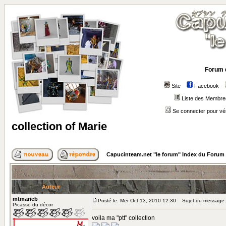
Forum 
Site
Facebook
Liste des Membre
Se connecter pour vé
collection of Marie
Capucinteam.net "le forum" Index du Forum
Auteur
mtmarieb
Posté le: Mer Oct 13, 2010 12:30
Sujet du message: c
Picasso du décor
voila ma "ptt" collection