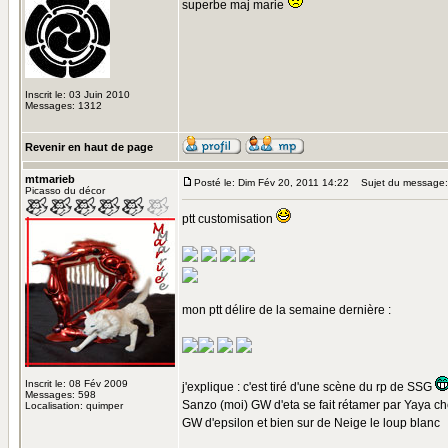
superbe maj marie
Inscrit le: 03 Juin 2010
Messages: 1312
Revenir en haut de page
mtmarieb
Posté le: Dim Fév 20, 2011 14:22
Sujet du message:
Picasso du décor
ptt customisation
mon ptt délire de la semaine dernière :
Inscrit le: 08 Fév 2009
j'explique : c'est tiré d'une scène du rp de SSG
Messages: 598
Sanzo (moi) GW d'eta se fait rétamer par Yaya ch
Localisation: quimper
GW d'epsilon et bien sur de Neige le loup blanc