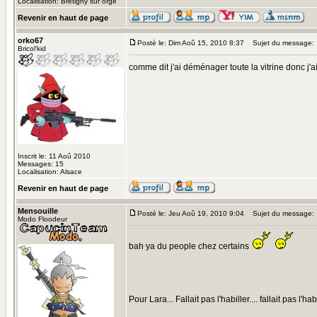
Localisation: Bretigny sur orge
Revenir en haut de page
orko67
Posté le: Dim Aoû 15, 2010 8:37
Sujet du message:
Bricol'kid
comme dit j'ai déménager toute la vitrine donc j'a
Inscrit le: 11 Aoû 2010
Messages: 15
Localisation: Alsace
Revenir en haut de page
Mensouille
Posté le: Jeu Aoû 19, 2010 9:04
Sujet du message:
Modo Floodeur
bah ya du people chez certains
Pour Lara... Fallait pas l'habiller.... fallait pas l'ha