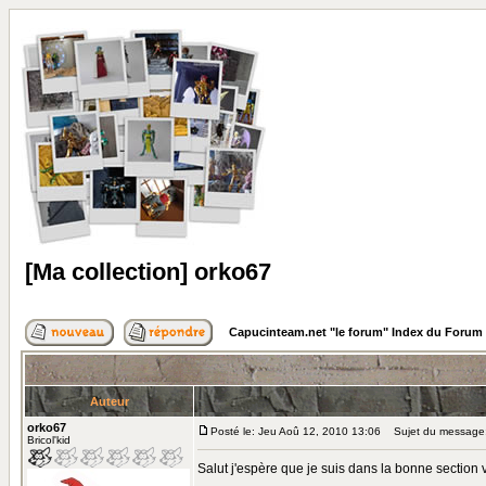
[Ma collection] orko67
Capucinteam.net "le forum" Index du Forum
Auteur
orko67
Posté le: Jeu Aoû 12, 2010 13:06
Sujet du message: 
Bricol'kid
Salut j'espère que je suis dans la bonne section v