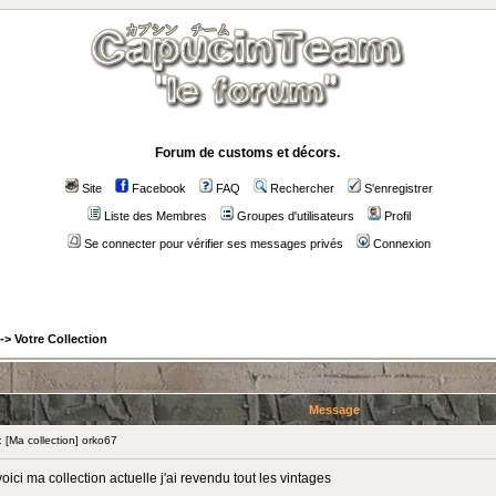
Forum de customs et décors.
Site
Facebook
FAQ
Rechercher
S'enregistrer
Liste des Membres
Groupes d'utilisateurs
Profil
Se connecter pour vérifier ses messages privés
Connexion
->
Votre Collection
Message
[Ma collection] orko67
oici ma collection actuelle j'ai revendu tout les vintages