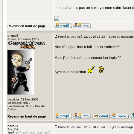
Le truc blanc c pas un sextoy c mon sabre laser 
Revenir en haut de page
p-neuf
Posté le: Jeu Aoû 12, 2010 13:23
Sujet du message
Admin. honoraire (^0^)
Non c'est pas tout à fait le bon endroit ^^
Mais j'ai déplacé et renommé ton topic ^^
Sympa la collection
Inscrit le: 02 Nov 2007
Messages: 5910
Localisation: Nord - Pas de
Calais
Revenir en haut de page
orko67
Posté le: Jeu Aoû 12, 2010 20:34
Sujet du message
Bricol'kid