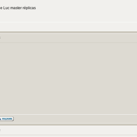
de Luc master réplicas
:
: