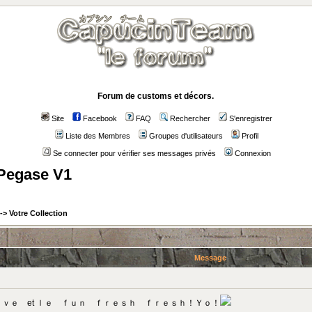
Forum de customs et décors.
Site
Facebook
FAQ
Rechercher
S'enregistrer
Liste des Membres
Groupes d'utilisateurs
Profil
Se connecter pour vérifier ses messages privés
Connexion
 Pegase V1
->
Votre Collection
Message
ｏｖｅ et ｌｅ ｆｕｎ ｆｒｅｓｈ ｆｒｅｓｈ！Ｙｏ！