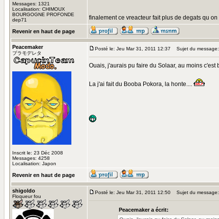
Messages: 1321
Localisation: CHIMOUX
BOURGOGNE PROFONDE
finalement ce vreacteur fait plus de degats qu on 
dep71
Revenir en haut de page
Peacemaker
Posté le: Jeu Mar 31, 2011 12:37
Sujet du message:
プラモデレタ
Ouais, j'aurais pu faire du Solaar, au moins c'est 
La j'ai fait du Booba Pokora, la honte....
Inscrit le: 23 Déc 2008
Messages: 4258
Localisation: Japon
Revenir en haut de page
shigoldo
Posté le: Jeu Mar 31, 2011 12:50
Sujet du message:
Floqueur fou
Peacemaker a écrit: