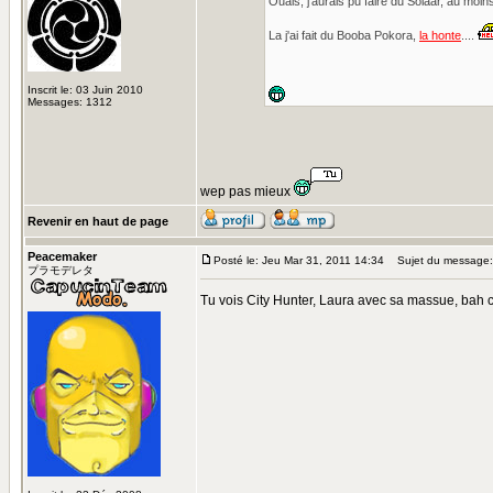
Ouais, j'aurais pu faire du Solaar, au moins
La j'ai fait du Booba Pokora,
la honte
....
Inscrit le: 03 Juin 2010
Messages: 1312
wep pas mieux
Revenir en haut de page
Peacemaker
Posté le: Jeu Mar 31, 2011 14:34
Sujet du message:
プラモデレタ
Tu vois City Hunter, Laura avec sa massue, bah c'e