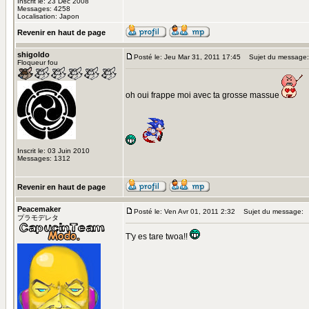
Inscrit le: 23 Déc 2008
Messages: 4258
Localisation: Japon
Revenir en haut de page
shigoldo
Posté le: Jeu Mar 31, 2011 17:45
Sujet du message:
Floqueur fou
oh oui frappe moi avec ta grosse massue
Inscrit le: 03 Juin 2010
Messages: 1312
Revenir en haut de page
Peacemaker
Posté le: Ven Avr 01, 2011 2:32
Sujet du message:
プラモデレタ
T'y es tare twoa!!