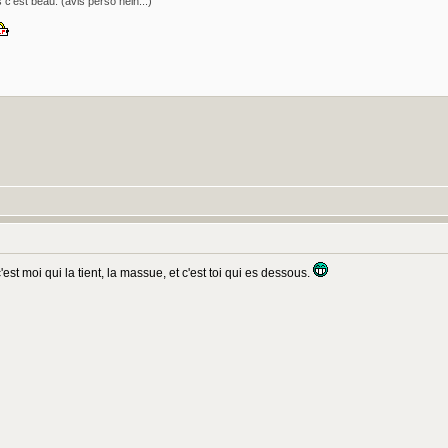
 c'est beau. (avis perso hein...)
st moi qui la tient, la massue, et c'est toi qui es dessous.