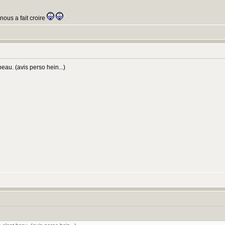
nous a fait croire
beau. (avis perso hein...)