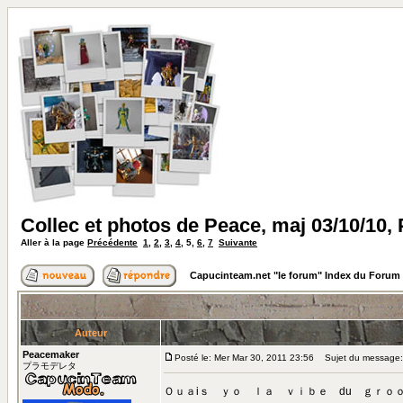
Collec et photos de Peace, maj 03/10/10,
Aller à la page
Précédente
1
,
2
,
3
,
4
,
5
,
6
,
7
Suivante
Capucinteam.net "le forum" Index du Forum
Auteur
Peacemaker
Posté le: Mer Mar 30, 2011 23:56
Sujet du message:
プラモデレタ
Ｏｕａiｓ ｙｏ ｌａ ｖｉｂｅ du ｇｒｏ