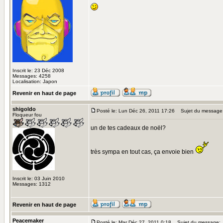
Inscrit le: 23 Déc 2008
Messages: 4258
Localisation: Japon
Revenir en haut de page
shigoldo
Posté le: Lun Déc 26, 2011 17:26
Sujet du message
Floqueur fou
un de tes cadeaux de noël?
très sympa en tout cas, ça envoie bien
Inscrit le: 03 Juin 2010
Messages: 1312
Revenir en haut de page
Peacemaker
Posté le: Mar Déc 27, 2011 0:18
Sujet du message: