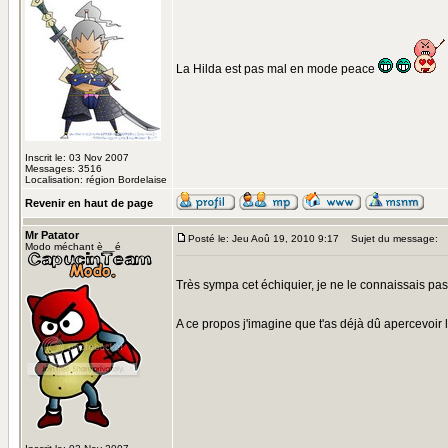
La Hilda est pas mal en mode peace
Inscrit le: 03 Nov 2007
Messages: 3516
Localisation: région Bordelaise
Revenir en haut de page
Mr Patator
Posté le: Jeu Aoû 19, 2010 9:17
Sujet du message:
Modo méchant è__é
Très sympa cet échiquier, je ne le connaissais pas
A ce propos j'imagine que t'as déjà dû apercevoir