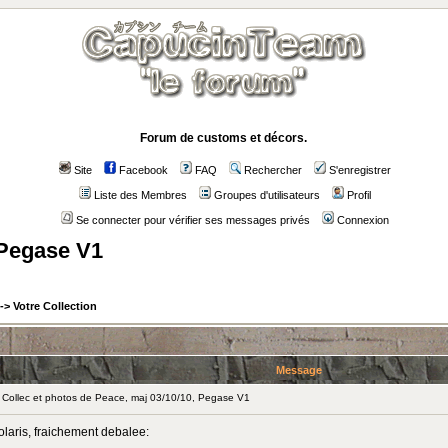
Forum de customs et décors.
Site
Facebook
FAQ
Rechercher
S'enregistrer
Liste des Membres
Groupes d'utilisateurs
Profil
Se connecter pour vérifier ses messages privés
Connexion
 Pegase V1
->
Votre Collection
Message
ollec et photos de Peace, maj 03/10/10, Pegase V1
laris, fraichement debalee: