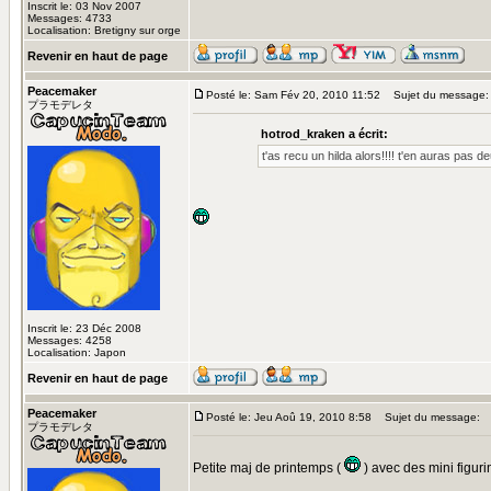
Inscrit le: 03 Nov 2007
Messages: 4733
Localisation: Bretigny sur orge
Revenir en haut de page
Peacemaker
Posté le: Sam Fév 20, 2010 11:52
Sujet du message:
プラモデレタ
hotrod_kraken a écrit:
t'as recu un hilda alors!!!! t'en auras pas d
Inscrit le: 23 Déc 2008
Messages: 4258
Localisation: Japon
Revenir en haut de page
Peacemaker
Posté le: Jeu Aoû 19, 2010 8:58
Sujet du message:
プラモデレタ
Petite maj de printemps (
) avec des mini figur