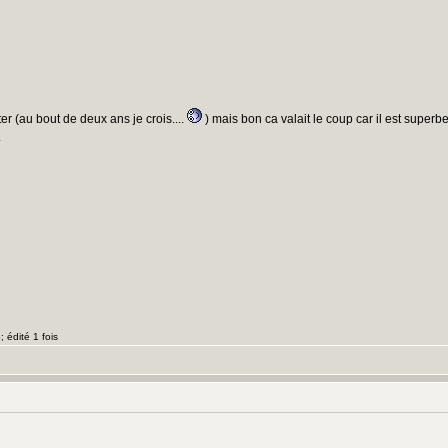
er (au bout de deux ans je crois....
) mais bon ca valait le coup car il est superbe
.
 édité 1 fois