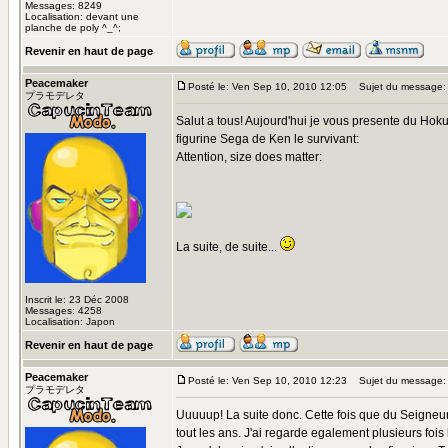
Messages: 8249
Localisation: devant une
planche de poly ^_^;
Revenir en haut de page
Peacemaker
Posté le: Ven Sep 10, 2010 12:05
Sujet du message:
プラモデレタ
Salut a tous! Aujourd'hui je vous presente du Hok
figurine Sega de Ken le survivant:
Attention, size does matter:
La suite, de suite...
Inscrit le: 23 Déc 2008
Messages: 4258
Localisation: Japon
Revenir en haut de page
Peacemaker
Posté le: Ven Sep 10, 2010 12:23
Sujet du message:
プラモデレタ
Uuuuup! La suite donc. Cette fois que du Seigneur 
tout les ans. J'ai regarde egalement plusieurs fo