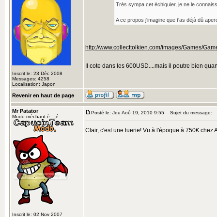
Très sympa cet échiquier, je ne le connais
A ce propos j'imagine que t'as déjà dû ape
http://www.collecttolkien.com/images/Game
Il cote dans les 600USD....mais il poutre bien q
Inscrit le: 23 Déc 2008
Messages: 4258
Localisation: Japon
Revenir en haut de page
Mr Patator
Posté le: Jeu Aoû 19, 2010 9:55
Sujet du message:
Modo méchant è__é
Clair, c'est une tuerie! Vu à l'époque à 750€ chez 
Inscrit le: 02 Nov 2007