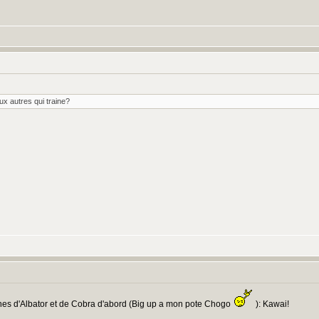
eux autres qui traine?
ines d'Albator et de Cobra d'abord (Big up a mon pote Chogo
): Kawai!