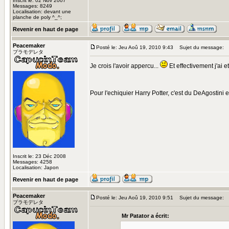
Inscrit le: 02 Nov 2007
Messages: 8249
Localisation: devant une
planche de poly ^_^;
Revenir en haut de page
Peacemaker
Posté le: Jeu Aoû 19, 2010 9:43
Sujet du message:
プラモデレタ
Je crois l'avoir appercu...
Et effectivement j'ai 
Pour l'echiquier Harry Potter, c'est du DeAgostini 
Inscrit le: 23 Déc 2008
Messages: 4258
Localisation: Japon
Revenir en haut de page
Peacemaker
Posté le: Jeu Aoû 19, 2010 9:51
Sujet du message:
プラモデレタ
Mr Patator a écrit: