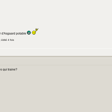
or d'Asgaard potable
édité 4 fois
es qui traine?