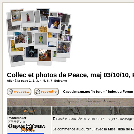
Collec et photos de Peace, maj 03/10/10,
Aller à la page
1
,
2
,
3
,
4
,
5
,
6
,
7
Suivante
Capucinteam.net "le forum" Index du Forum
Auteur
Peacemaker
Posté le: Sam Fév 20, 2010 10:17
Sujet du message: C
プラモデレタ
Je commence aujourd'hui avec la Miss Hilda de Po