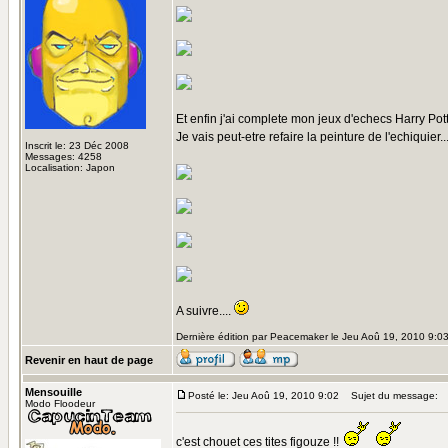
Et enfin j'ai complete mon jeux d'echecs Harry Pott
Je vais peut-etre refaire la peinture de l'echiquier..
Inscrit le: 23 Déc 2008
Messages: 4258
Localisation: Japon
A suivre....
Dernière édition par Peacemaker le Jeu Aoû 19, 2010 9:03;
Revenir en haut de page
Mensouille
Posté le: Jeu Aoû 19, 2010 9:02
Sujet du message:
Modo Floodeur
c'est chouet ces tites figouze !!