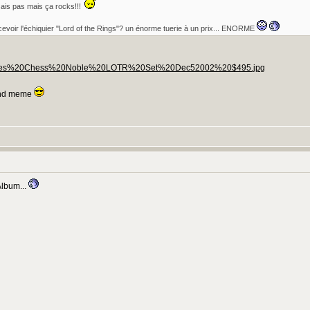
sais pas mais ça rocks!!!
rcevoir l'échiquier "Lord of the Rings"? un énorme tuerie à un prix... ENORME
s/Games%20Chess%20Noble%20LOTR%20Set%20Dec52002%20$495.jpg
uand meme
Album...