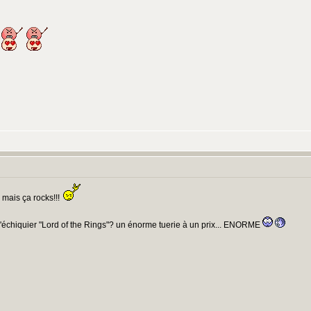
 mais ça rocks!!!
 l'échiquier "Lord of the Rings"? un énorme tuerie à un prix... ENORME