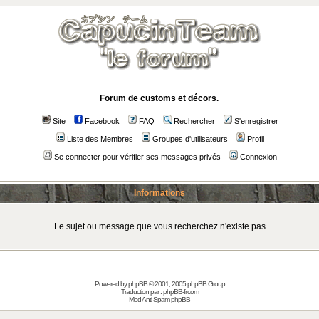
Forum de customs et décors.
Site
Facebook
FAQ
Rechercher
S'enregistrer
Liste des Membres
Groupes d'utilisateurs
Profil
Se connecter pour vérifier ses messages privés
Connexion
Informations
Le sujet ou message que vous recherchez n'existe pas
Powered by
phpBB
© 2001, 2005 phpBB Group
Traduction par :
phpBB-fr.com
Mod Anti-Spam phpBB