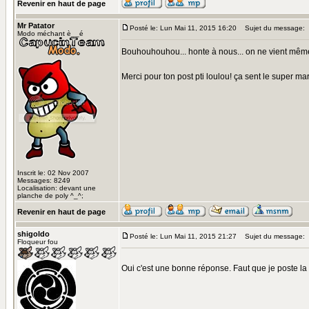
Revenir en haut de page
Mr Patator
Posté le: Lun Mai 11, 2015 16:20
Sujet du message:
Modo méchant è__é
Bouhouhouhou... honte à nous... on ne vient même pl
Merci pour ton post pti loulou! ça sent le super mar
Inscrit le: 02 Nov 2007
Messages: 8249
Localisation: devant une
planche de poly ^_^;
Revenir en haut de page
shigoldo
Posté le: Lun Mai 11, 2015 21:27
Sujet du message:
Floqueur fou
Oui c'est une bonne réponse. Faut que je poste la su