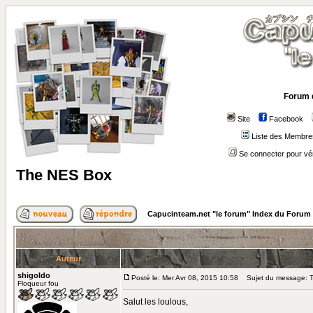
Forum 
Site
Facebook
Liste des Membre
Se connecter pour vé
The NES Box
Capucinteam.net "le forum" Index du Forum
Auteur
shigoldo
Posté le: Mer Avr 08, 2015 10:58
Sujet du message: 
Floqueur fou
Salut les loulous,