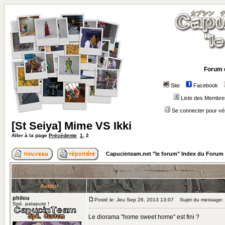
Forum 
Site
Facebook
Liste des Membre
Se connecter pour vé
[St Seiya] Mime VS Ikki
Aller à la page
Précédente
1
,
2
Capucinteam.net "le forum" Index du Forum
Auteur
philou
Posté le: Jeu Sep 26, 2013 13:07
Sujet du message:
Spé. patapute !
Le diorama "home sweet home" est fini ?