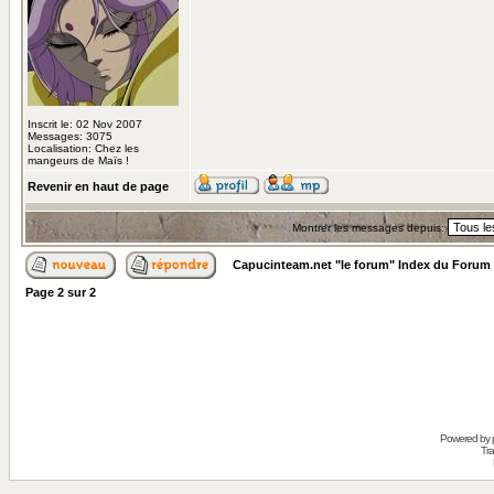
Inscrit le: 02 Nov 2007
Messages: 3075
Localisation: Chez les
mangeurs de Maïs !
Revenir en haut de page
Montrer les messages depuis:
Capucinteam.net "le forum" Index du Forum
Page
2
sur
2
Powered by
Tra