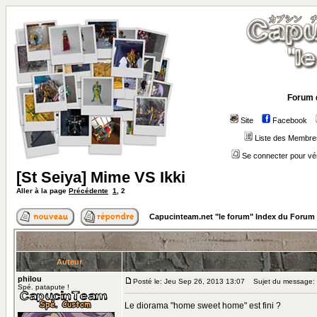
Forum 
Site
Facebook
Liste des Membre
Se connecter pour vé
[St Seiya] Mime VS Ikki
Aller à la page
Précédente
1
,
2
Capucinteam.net "le forum" Index du Forum
Auteur
philou
Posté le: Jeu Sep 26, 2013 13:07
Sujet du message:
Spé. patapute !
Le diorama "home sweet home" est fini ?