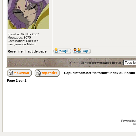
Inscrit le: 02 Nov 2007
Messages: 3075
Localisation: Chez les
mangeurs de Maïs !
Revenir en haut de page
Montrer les messages depuis:
Capucinteam.net "le forum" Index du Forum
Page
2
sur
2
Powered by
Tra