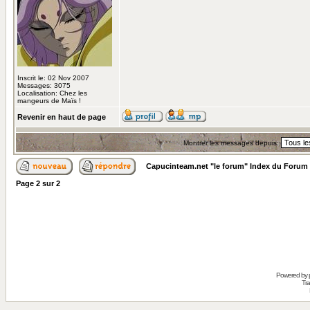
Inscrit le: 02 Nov 2007
Messages: 3075
Localisation: Chez les
mangeurs de Maïs !
Revenir en haut de page
Montrer les messages depuis:
Capucinteam.net "le forum" Index du Forum
Page
2
sur
2
Powered by
Tra