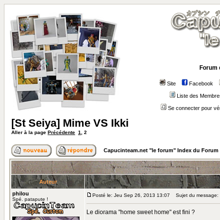
Forum 
Site
Facebook
Liste des Membre
Se connecter pour vé
[St Seiya] Mime VS Ikki
Aller à la page
Précédente
1
,
2
Capucinteam.net "le forum" Index du Forum
Auteur
philou
Posté le: Jeu Sep 26, 2013 13:07
Sujet du message:
Spé. patapute !
Le diorama "home sweet home" est fini ?