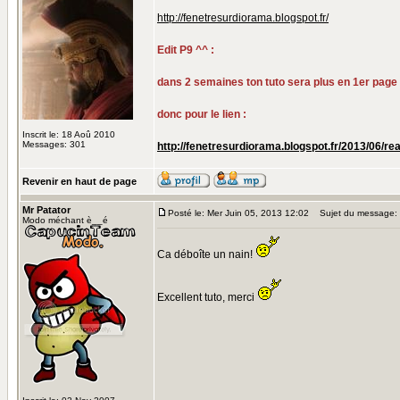
http://fenetresurdiorama.blogspot.fr/
Edit P9 ^^ :
dans 2 semaines ton tuto sera plus en 1er page
donc pour le lien :
Inscrit le: 18 Aoû 2010
Messages: 301
http://fenetresurdiorama.blogspot.fr/2013/06/re
Revenir en haut de page
Mr Patator
Posté le: Mer Juin 05, 2013 12:02
Sujet du message:
Modo méchant è__é
Ca déboîte un nain!
Excellent tuto, merci