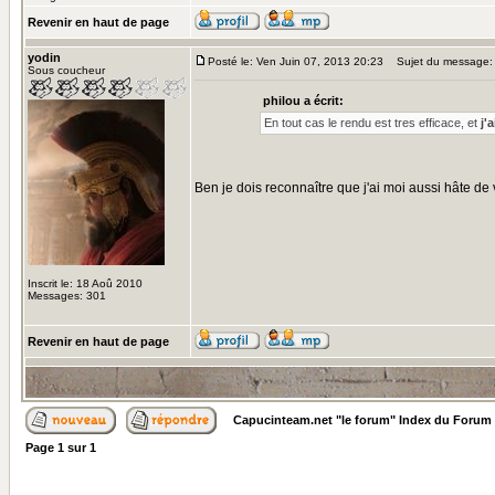
Revenir en haut de page
yodin
Posté le: Ven Juin 07, 2013 20:23
Sujet du message:
Sous coucheur
philou a écrit:
En tout cas le rendu est tres efficace, et
j'
Ben je dois reconnaître que j'ai moi aussi hâte de
Inscrit le: 18 Aoû 2010
Messages: 301
Revenir en haut de page
Capucinteam.net "le forum" Index du Forum
Page
1
sur
1