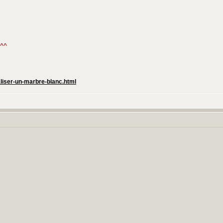
 ^^
aliser-un-marbre-blanc.html