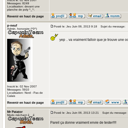
Inscrit le: 02 Nov 2007
Messages: 8249
Localisation: devant une
planche de poly ^_^;
Revenir en haut de page
p-neuf
Posté le: Jeu Juin 06, 2013 9:18
Sujet du message:
Admin. honoraire (^0^)
yep .. va vraiment falloir que je trouve une o
Inscrit le: 02 Nov 2007
Messages: 5910
Localisation: Nord - Pas de
Calais
Revenir en haut de page
Mr Patator
Posté le: Jeu Juin 06, 2013 13:21
Sujet du message:
Modo méchant è__é
Pareil ça donne vraiment envie de tester!!!!