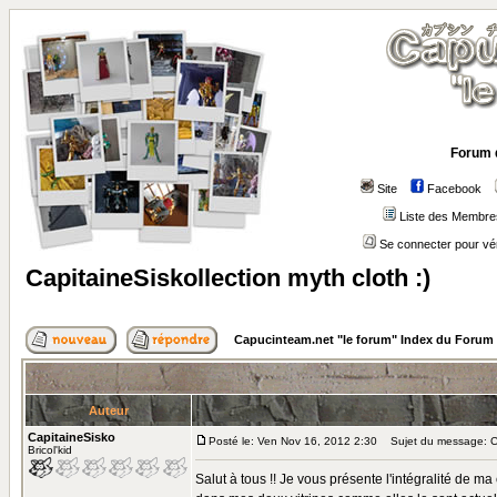
Forum 
Site
Facebook
Liste des Membre
Se connecter pour vé
CapitaineSiskollection myth cloth :)
Capucinteam.net "le forum" Index du Forum
Auteur
CapitaineSisko
Posté le: Ven Nov 16, 2012 2:30
Sujet du message: Cap
Bricol'kid
Salut à tous !! Je vous présente l'intégralité de m