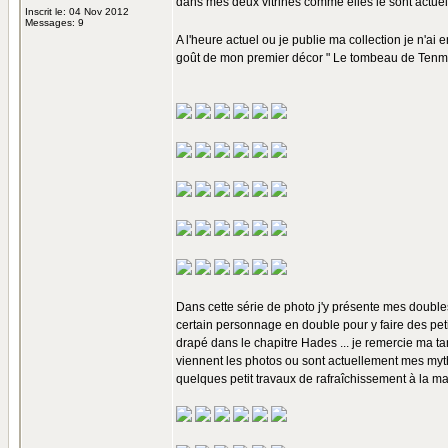
dans mes deux vitrines comme elles le sont actuel
Inscrit le: 04 Nov 2012
Messages: 9
A l'heure actuel ou je publie ma collection je n'ai
goût de mon premier décor " Le tombeau de Tenm
Dans cette série de photo j'y présente mes double
certain personnage en double pour y faire des pet
drapé dans le chapitre Hades ... je remercie ma tante
viennent les photos ou sont actuellement mes myth 
quelques petit travaux de rafraîchissement à la ma