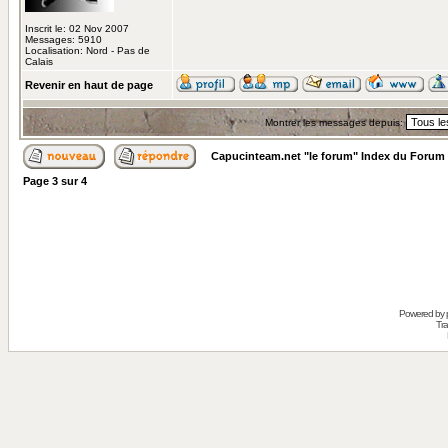
Inscrit le: 02 Nov 2007
Messages: 5910
Localisation: Nord - Pas de
Calais
Revenir en haut de page
Montrer les messages depuis:
Capucinteam.net "le forum" Index du Forum
Page
3
sur
4
Powered by
Tra