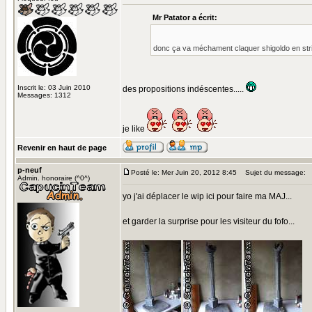
Mr Patator a écrit:
donc ça va méchament claquer shigoldo en strin
Inscrit le: 03 Juin 2010
des propositions indéscentes.....
Messages: 1312
je like
Revenir en haut de page
p-neuf
Posté le: Mer Juin 20, 2012 8:45
Sujet du message:
Admin. honoraire (^0^)
yo j'ai déplacer le wip ici pour faire ma MAJ...
et garder la surprise pour les visiteur du fofo...