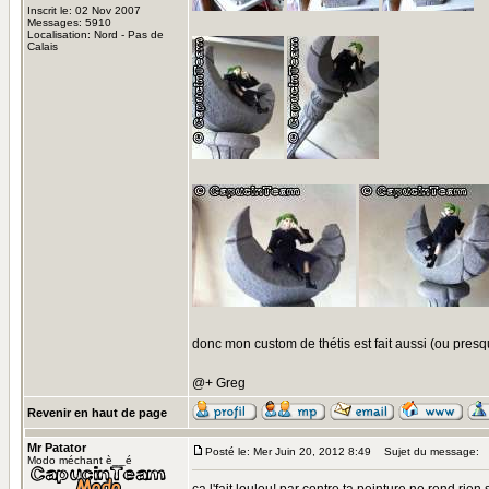
Inscrit le: 02 Nov 2007
Messages: 5910
Localisation: Nord - Pas de
Calais
donc mon custom de thétis est fait aussi (ou presqu
@+ Greg
Revenir en haut de page
Mr Patator
Posté le: Mer Juin 20, 2012 8:49
Sujet du message:
Modo méchant è__é