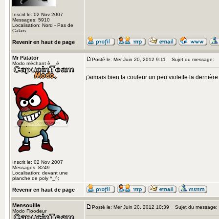
Inscrit le: 02 Nov 2007
Messages: 5910
Localisation: Nord - Pas de
Calais
Revenir en haut de page
Mr Patator
Posté le: Mer Juin 20, 2012 9:11
Sujet du message:
Modo méchant è__é
j'aimais bien ta couleur un peu violette la dernièr
Inscrit le: 02 Nov 2007
Messages: 8249
Localisation: devant une
planche de poly ^_^;
Revenir en haut de page
Mensouille
Posté le: Mer Juin 20, 2012 10:39
Sujet du message:
Modo Floodeur