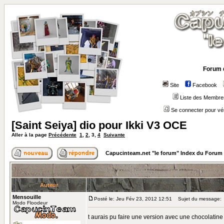
Forum 
Site
Facebook
Liste des Membre
Se connecter pour vé
[Saint Seiya] dio pour Ikki V3 OCE
Aller à la page
Précédente
1
,
2
,
3
,
4
Suivante
Capucinteam.net "le forum" Index du Forum
Auteur
Mensouille
Posté le: Jeu Fév 23, 2012 12:51
Sujet du message:
Modo Floodeur
t aurais pu faire une version avec une chocolati