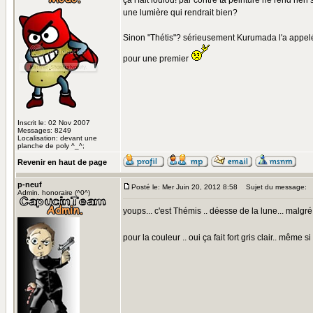
ça l'fait loulou! par contre ta peinture ne rend rie
une lumière qui rendrait bien?
Sinon "Thétis"? sérieusement Kurumada l'a appelé 
pour une premier
Inscrit le: 02 Nov 2007
Messages: 8249
Localisation: devant une
planche de poly ^_^;
Revenir en haut de page
p-neuf
Posté le: Mer Juin 20, 2012 8:58
Sujet du message:
Admin. honoraire (^0^)
youps... c'est Thémis .. déesse de la lune... malgré t
pour la couleur .. oui ça fait fort gris clair.. même 