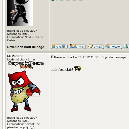
Inscrit le: 02 Nov 2007
Messages: 5910
Localisation: Nord - Pas de
Calais
Revenir en haut de page
Mr Patator
Posté le: Lun Avr 02, 2012 11:30
Sujet du message:
Modo méchant è__é
oué c'est clair!
Inscrit le: 02 Nov 2007
Messages: 8249
Localisation: devant une
planche de poly ^_^;