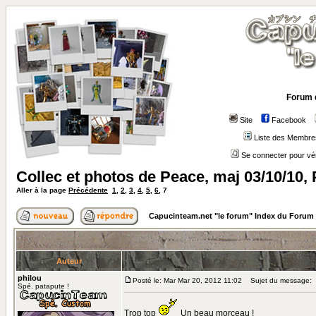
Forum 
Site
Facebook
Liste des Membre
Se connecter pour vé
Collec et photos de Peace, maj 03/10/10,
Aller à la page
Précédente
1
,
2
,
3
,
4
,
5
,
6
,
7
Capucinteam.net "le forum" Index du Forum
Auteur
philou
Posté le: Mar Mar 20, 2012 11:02
Sujet du message:
Spé. patapute !
Trop top
Un beau morceau !