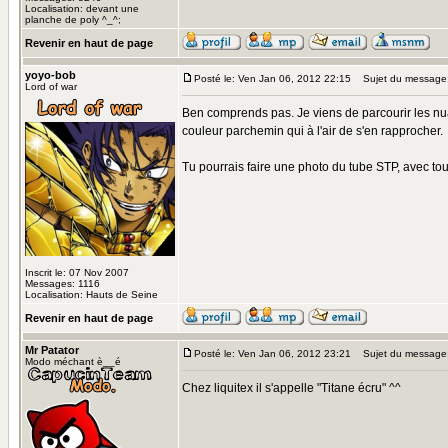
Localisation: devant une
planche de poly ^_^;
Revenir en haut de page
yoyo-bob
Posté le: Ven Jan 06, 2012 22:15
Sujet du message
Lord of war
Ben comprends pas. Je viens de parcourir les nuan
couleur parchemin qui à l'air de s'en rapprocher.
Tu pourrais faire une photo du tube STP, avec tou
Inscrit le: 07 Nov 2007
Messages: 1116
Localisation: Hauts de Seine
Revenir en haut de page
Mr Patator
Posté le: Ven Jan 06, 2012 23:21
Sujet du message
Modo méchant è__é
Chez liquitex il s'appelle "Titane écru" ^^