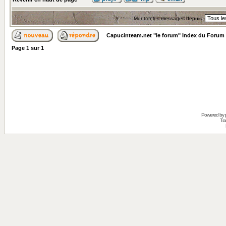
Montrer les messages depuis:
Capucinteam.net "le forum" Index du Forum
Page
1
sur
1
Powered by
Tra