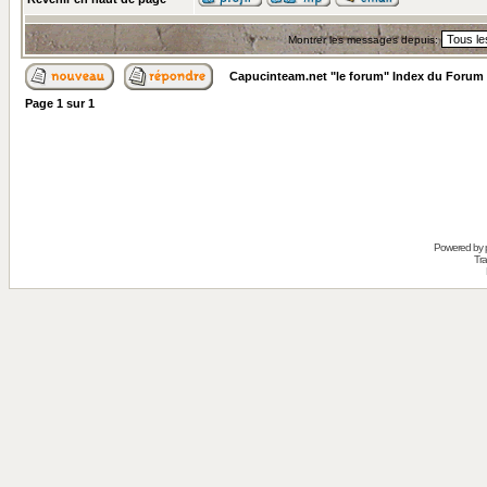
Montrer les messages depuis:
Capucinteam.net "le forum" Index du Forum
Page
1
sur
1
Powered by
Tra