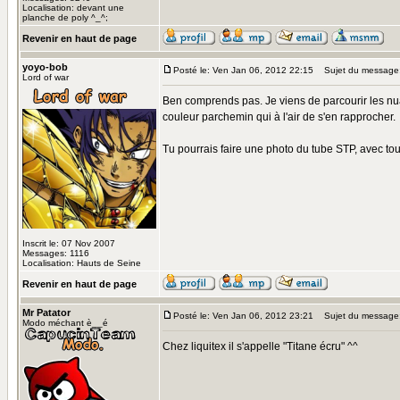
Localisation: devant une
planche de poly ^_^;
Revenir en haut de page
yoyo-bob
Posté le: Ven Jan 06, 2012 22:15
Sujet du message
Lord of war
Ben comprends pas. Je viens de parcourir les nuan
couleur parchemin qui à l'air de s'en rapprocher.
Tu pourrais faire une photo du tube STP, avec tou
Inscrit le: 07 Nov 2007
Messages: 1116
Localisation: Hauts de Seine
Revenir en haut de page
Mr Patator
Posté le: Ven Jan 06, 2012 23:21
Sujet du message
Modo méchant è__é
Chez liquitex il s'appelle "Titane écru" ^^