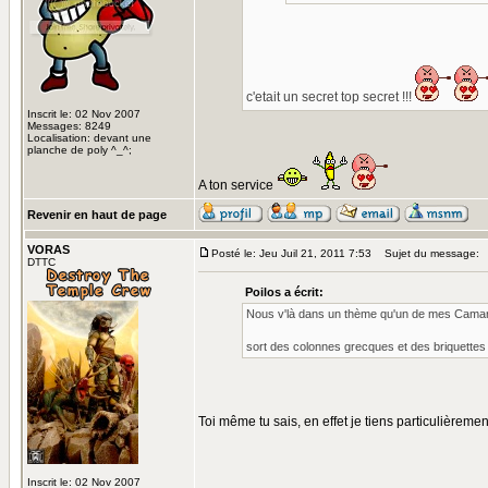
c'etait un secret top secret !!!
Inscrit le: 02 Nov 2007
Messages: 8249
Localisation: devant une
planche de poly ^_^;
A ton service
Revenir en haut de page
VORAS
Posté le: Jeu Juil 21, 2011 7:53
Sujet du message:
DTTC
Poilos a écrit:
Nous v'là dans un thème qu'un de mes Camarade
sort des colonnes grecques et des briquette
Toi même tu sais, en effet je tiens particulièremen
Inscrit le: 02 Nov 2007