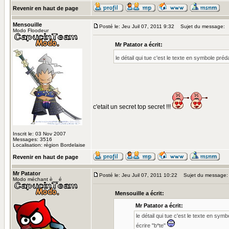
Revenir en haut de page
Mensouille
Posté le: Jeu Juil 07, 2011 9:32
Sujet du message:
Modo Floodeur
Mr Patator a écrit:
le détail qui tue c'est le texte en symbole pré
c'etait un secret top secret !!!
Inscrit le: 03 Nov 2007
Messages: 3516
Localisation: région Bordelaise
Revenir en haut de page
Mr Patator
Posté le: Jeu Juil 07, 2011 10:22
Sujet du message:
Modo méchant è__é
Mensouille a écrit:
Mr Patator a écrit:
le détail qui tue c'est le texte en sy
écrire "b*te"