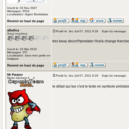
Inscrit le: 03 Nov 2007
Messages: 3516
Localisation: région Bordelaise
Revenir en haut de page
albafica
Posté le: Jeu Juil 07, 2011 9:28
Sujet du message:
Sous coucheur
tres beau decor!!!!predator !!!cela change franch
Inscrit le: 03 Mar 2010
Messages: 257
Localisation: dans mon jardin en
belgique
Revenir en haut de page
Mr Patator
Posté le: Jeu Juil 07, 2011 9:29
Sujet du message:
Modo méchant è__é
le détail qui tue c'est le texte en symbole prédato