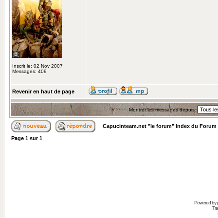
Inscrit le: 02 Nov 2007
Messages: 409
Revenir en haut de page
Montrer les messages depuis:
Capucinteam.net "le forum" Index du Forum
Page
1
sur
1
Powered by
Tra