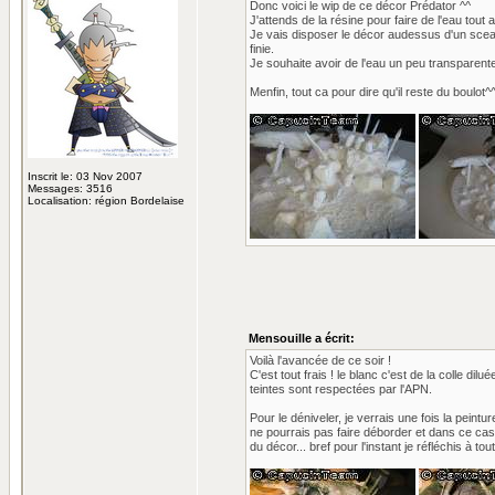
Donc voici le wip de ce décor Prédator ^^
J'attends de la résine pour faire de l'eau tout a
Je vais disposer le décor audessus d'un sceau 
finie.
Je souhaite avoir de l'eau un peu transparente
Menfin, tout ca pour dire qu'il reste du boulot^^
Inscrit le: 03 Nov 2007
Messages: 3516
Localisation: région Bordelaise
Mensouille a écrit:
Voilà l'avancée de ce soir !
C'est tout frais ! le blanc c'est de la colle dil
teintes sont respectées par l'APN.
Pour le déniveler, je verrais une fois la peint
ne pourrais pas faire déborder et dans ce cas
du décor... bref pour l'instant je réfléchis à tou