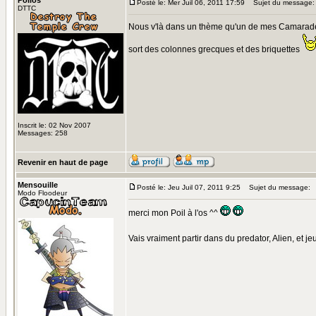
Poilos
Posté le: Mer Juil 06, 2011 17:59
Sujet du message:
DTTC
Nous v'là dans un thème qu'un de mes Camarade pr
sort des colonnes grecques et des briquettes
Inscrit le: 02 Nov 2007
Messages: 258
Revenir en haut de page
Mensouille
Posté le: Jeu Juil 07, 2011 9:25
Sujet du message:
Modo Floodeur
merci mon Poil à l'os ^^
Vais vraiment partir dans du predator, Alien, et je