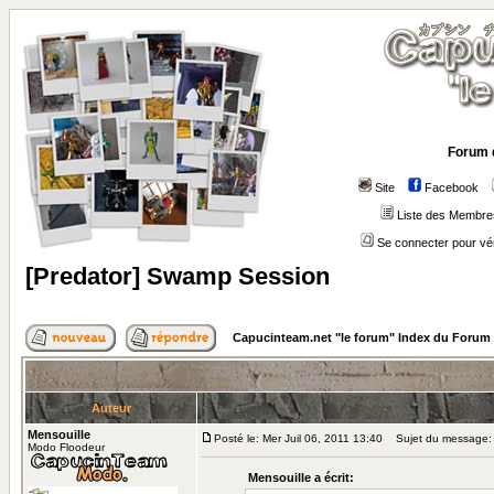
Forum 
Site
Facebook
Liste des Membre
Se connecter pour vé
[Predator] Swamp Session
Capucinteam.net "le forum" Index du Forum
Auteur
Mensouille
Posté le: Mer Juil 06, 2011 13:40
Sujet du message: 
Modo Floodeur
Mensouille a écrit: