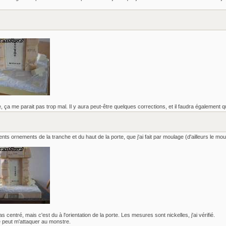
 ça me parait pas trop mal. Il y aura peut-être quelques corrections, et il faudra également
fférents ornements de la tranche et du haut de la porte, que j'ai fait par moulage (d'ailleurs le m
as centré, mais c'est du à l'orientation de la porte. Les mesures sont nickelles, j'ai vérifié.
e peut m'attaquer au monstre.