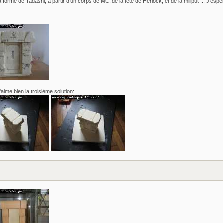
orme de Tadashi, à partir d'un corps de MC, de la tête de Herlock, et de la miliput ... J'espère
'aime bien la troisième solution: