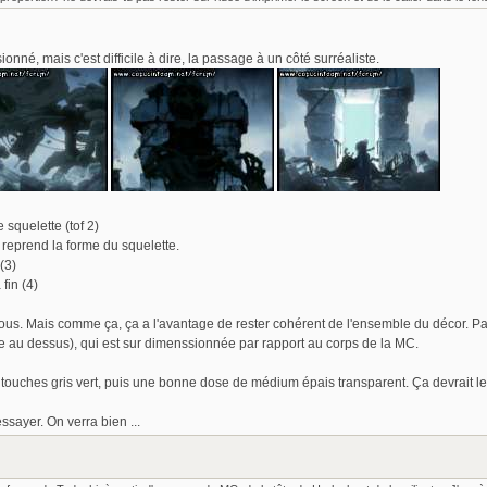
nné, mais c'est difficile à dire, la passage à un côté surréaliste.
squelette (tof 2)
t reprend la forme du squelette.
(3)
fin (4)
us. Mais comme ça, ça a l'avantage de rester cohérent de l'ensemble du décor. Par con
e au dessus), qui est sur dimenssionnée par rapport au corps de la MC.
s touches gris vert, puis une bonne dose de médium épais transparent. Ça devrait le 
essayer. On verra bien ...