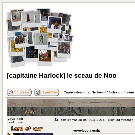
[capitaine Harlock] le sceau de Noo
Capucinteam.net "le forum" Index du Forum
Auteur
yoyo-bob
Posté le: Mar Juil 05, 2011 21:14
Sujet du message: [
Lord of war
yoyo-bob a écrit: