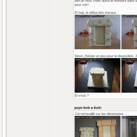
Ben je veux créer aussi le monstre dans la f
pour moi !
Et hop, le début des travaux :
Sinon, j'hésite un peu pour la disposition. J
Et vous ?
yoyo-bob a écrit:
J'ai retravaillé sur les dimensions :