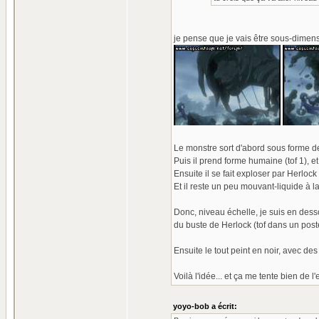
je pense que je vais être sous-dimensio
Le monstre sort d'abord sous forme de 
Puis il prend forme humaine (tof 1), e
Ensuite il se fait exploser par Herlock 
Et il reste un peu mouvant-liquide à la 
Donc, niveau échelle, je suis en desso
du buste de Herlock (tof dans un post
Ensuite le tout peint en noir, avec de
Voilà l'idée... et ça me tente bien de l'
yoyo-bob a écrit: