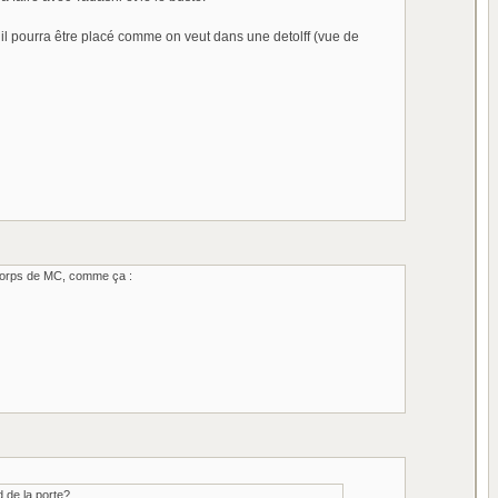
 il pourra être placé comme on veut dans une detolff (vue de
un corps de MC, comme ça :
d de la porte?