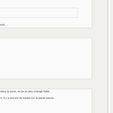
oir...
dans la porte, et j'ai un peu changé l'idée.
, il y a encore du boulot sur la partie basse.