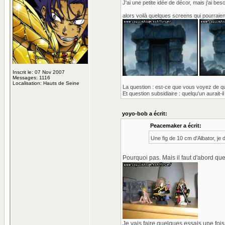
J'ai une petite idée de décor, mais j'ai bes
alors voilà quelques screens qui pourraient
Inscrit le: 07 Nov 2007
Messages: 1116
Localisation: Hauts de Seine
La question : est-ce que vous voyez de quoi
Et question subsidiaire : quelqu'un aurait-i
yoyo-bob a écrit:
Peacemaker a écrit:
Une fig de 10 cm d'Albator, je
Pourquoi pas. Mais il faut d'abord que j
Je vais faire quelques essais une fois 