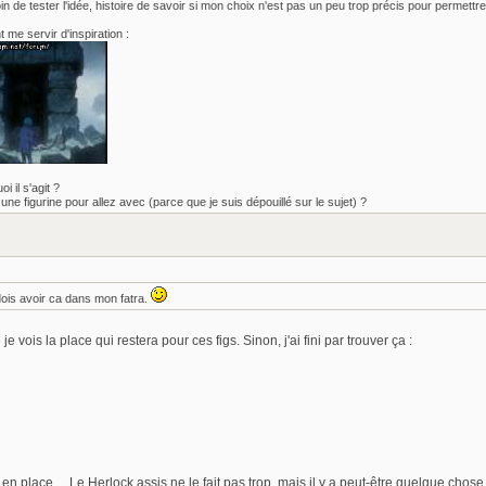
oin de tester l'idée, histoire de savoir si mon choix n'est pas un peu trop précis pour permettr
 me servir d'inspiration :
 il s'agit ?
l une figurine pour allez avec (parce que je suis dépouillé sur le sujet) ?
 dois avoir ca dans mon fatra.
e vois la place qui restera pour ces figs. Sinon, j'ai fini par trouver ça :
en place ... Le Herlock assis ne le fait pas trop, mais il y a peut-être quelque chose 