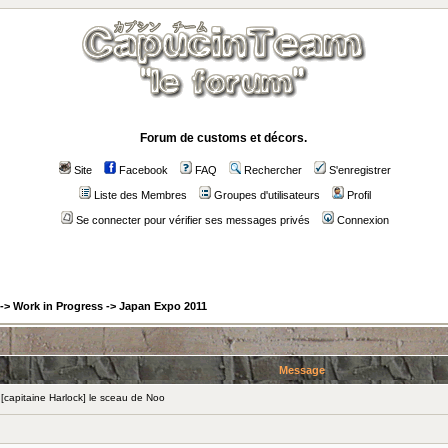
Forum de customs et décors.
Site
Facebook
FAQ
Rechercher
S'enregistrer
Liste des Membres
Groupes d'utilisateurs
Profil
Se connecter pour vérifier ses messages privés
Connexion
->
Work in Progress
->
Japan Expo 2011
Message
capitaine Harlock] le sceau de Noo