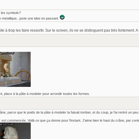
r les symbols?
sh metallique...juste une idee en passant.
e à trop les faire ressortir. Sur le screen, ils ne se distinguent pas très fortement. A v
, place à la pâte à modeler pour arrondir toutes les formes.
râne, parce que le poids de la pâte à modeler la faisait tomber, et du coup, je l'ai rentré un peu 
 est commencée. Voilà ce que ça donne pour l'instant. J'aime bien le haut du crâne, par contre