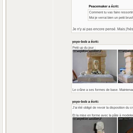
Peacemaker a écrit:
Comment tu vas faire ressorti
Moi je verrai bien un petit bru
Je n'y ai pas encore pensé. Mais j'hésit
yoyo-bob a écrit:
Petit up du jour :
Le crâne a ses formes de base. Maintenant
yoyo-bob a écrit:
J'ai été obligé de revoir la disposition du c
Et la mise en forme avec la pâte à modeler