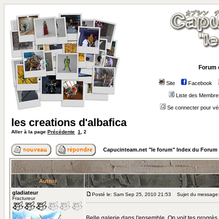
Forum 
Site
Facebook
Liste des Membre
Se connecter pour vé
les creations d'albafica
Aller à la page
Précédente
1
,
2
Capucinteam.net "le forum" Index du Forum
Auteur
gladiateur
Posté le: Sam Sep 25, 2010 21:53
Sujet du message
Fractureur
Belle galerie dans l'ensemble. On voit tes progrès d