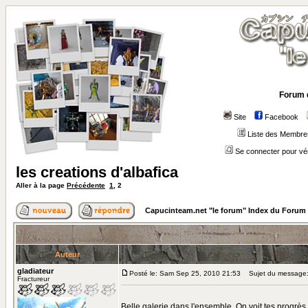
Forum 
Site
Facebook
Liste des Membre
Se connecter pour vé
les creations d'albafica
Aller à la page
Précédente
1
,
2
Capucinteam.net "le forum" Index du Forum
Auteur
gladiateur
Posté le: Sam Sep 25, 2010 21:53
Sujet du message
Fractureur
Belle galerie dans l'ensemble. On voit tes progrès d