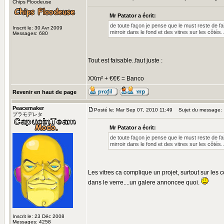
Chips Floodeuse
Mr Patator a écrit:
de toute façon je pense que le must reste de 
Inscrit le: 30 Avr 2009
mirroir dans le fond et des vitres sur les côtés..
Messages: 680
Tout est faisable..faut juste :
XXm² + €€€ = Banco
Revenir en haut de page
Peacemaker
Posté le: Mar Sep 07, 2010 11:49
Sujet du message:
プラモデレタ
Mr Patator a écrit:
de toute façon je pense que le must reste de 
mirroir dans le fond et des vitres sur les côtés..
Les vitres ca complique un projet, surtout sur les co
dans le verre....un galere annoncee quoi.
Inscrit le: 23 Déc 2008
Messages: 4258