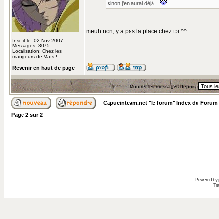
sinon j'en aurai déjà...
meuh non, y a pas la place chez toi ^^
Inscrit le: 02 Nov 2007
Messages: 3075
Localisation: Chez les
mangeurs de Maïs !
Revenir en haut de page
Montrer les messages depuis:
Capucinteam.net "le forum" Index du Forum
Page
2
sur
2
Powered by
Tra