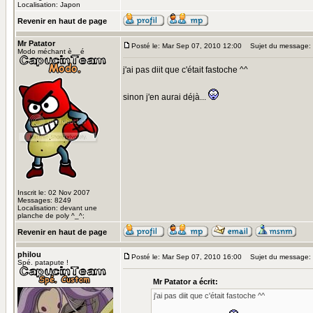
Localisation: Japon
Revenir en haut de page
Mr Patator
Posté le: Mar Sep 07, 2010 12:00
Sujet du message:
Modo méchant è__é
j'ai pas diit que c'était fastoche ^^
sinon j'en aurai déjà...
Inscrit le: 02 Nov 2007
Messages: 8249
Localisation: devant une
planche de poly ^_^;
Revenir en haut de page
philou
Posté le: Mar Sep 07, 2010 16:00
Sujet du message:
Spé. patapute !
Mr Patator a écrit:
j'ai pas diit que c'était fastoche ^^