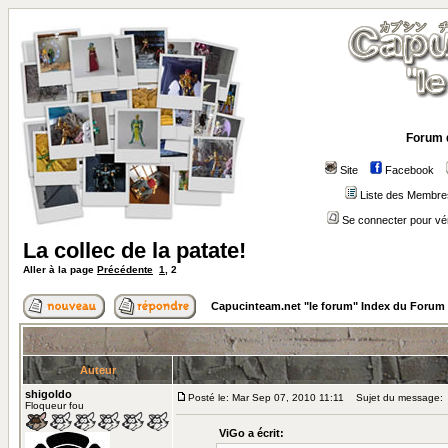
Forum 
Site
Facebook
Liste des Membre
Se connecter pour vé
La collec de la patate!
Aller à la page
Précédente
1
,
2
Capucinteam.net "le forum" Index du Forum
Auteur
shigoldo
Posté le: Mar Sep 07, 2010 11:11
Sujet du message:
Floqueur fou
ViGo a écrit: