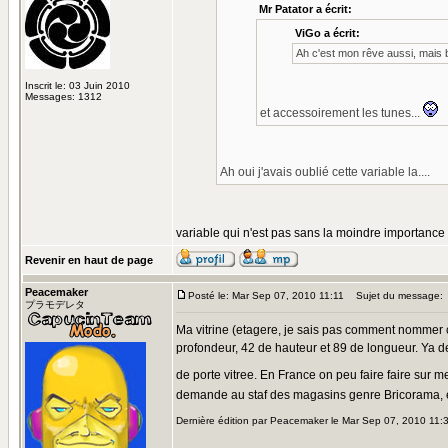
Mr Patator a écrit:
ViGo a écrit:
Ah c'est mon rêve aussi, mais b
Inscrit le: 03 Juin 2010
Messages: 1312
et accessoirement les tunes...
Ah oui j'avais oublié cette variable la....
variable qui n'est pas sans la moindre importance
Revenir en haut de page
Peacemaker
Posté le: Mar Sep 07, 2010 11:11
Sujet du message:
プラモデレタ
Ma vitrine (etagere, je sais pas comment nommer ca
profondeur, 42 de hauteur et 89 de longueur. Ya de 
de porte vitree. En France on peu faire faire sur m
demande au staf des magasins genre Bricorama, etc
Dernière édition par Peacemaker le Mar Sep 07, 2010 11:39