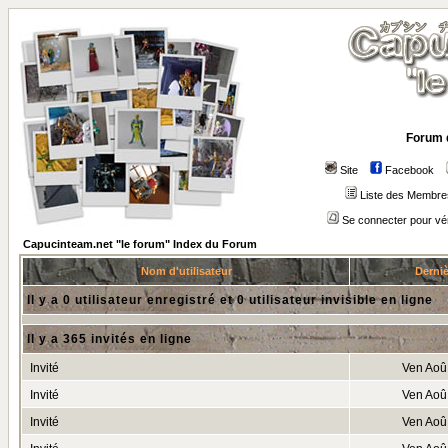
Forum 
Site
Facebook
Liste des Membre
Se connecter pour vé
Capucinteam.net "le forum" Index du Forum
Nom d'utilisateur
Derniè
Il y a 0 utilisateur enregistré et 0 utilisateur invisible en ligne
Il y a 365 invités en ligne
Invité
Ven Aoû
Invité
Ven Aoû
Invité
Ven Aoû