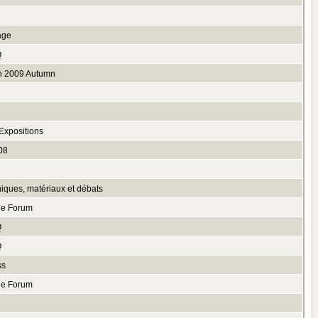
age
Q
n 2009 Autumn
Expositions
08
niques, matériaux et débats
le Forum
Q
Q
ss
le Forum