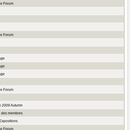
le Forum
le Forum
age
age
age
le Forum
n 2009 Autumn
te des membres
Expositions
le Forum