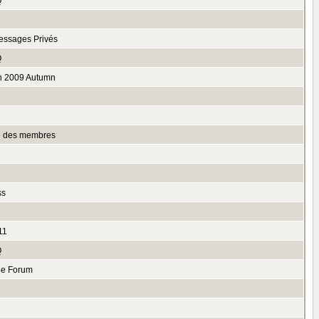
Q
essages Privés
Q
n 2009 Autumn
te des membres
ss
11
Q
le Forum