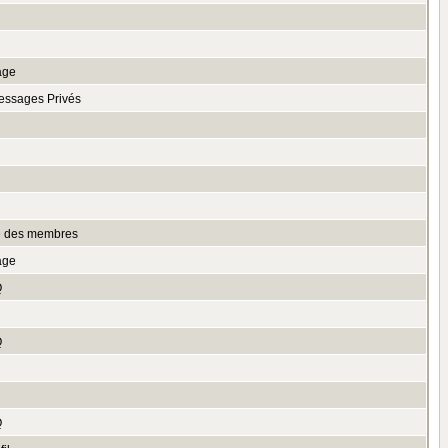
age
essages Privés
te des membres
age
Q
Q
Q