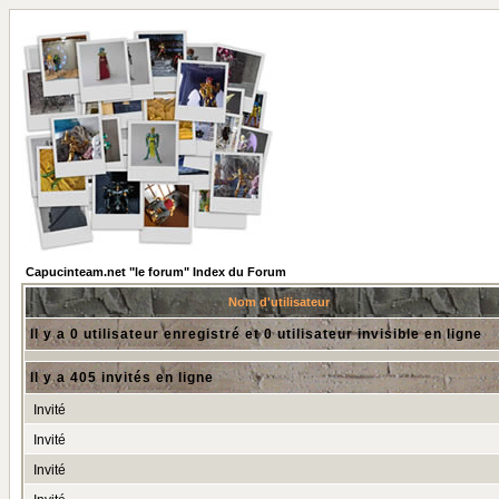
Capucinteam.net "le forum" Index du Forum
Nom d'utilisateur
Il y a 0 utilisateur enregistré et 0 utilisateur invisible en ligne
Il y a 405 invités en ligne
Invité
Invité
Invité