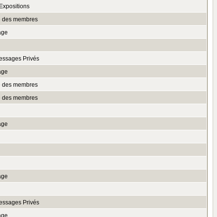
Expositions
te des membres
age
essages Privés
age
te des membres
te des membres
age
n
age
essages Privés
age