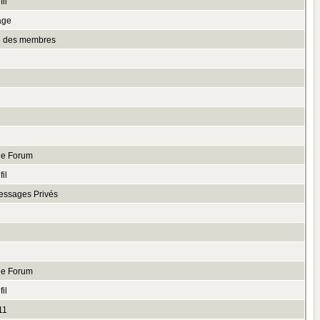
il
age
te des membres
le Forum
il
essages Privés
le Forum
il
11