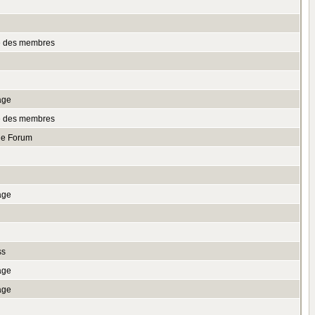
te des membres
age
te des membres
le Forum
age
ss
age
age