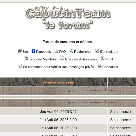
Forum de customs et décors.
Site
Facebook
FAQ
Rechercher
S'enregistrer
Liste des Membres
Groupes d'utilisateurs
Profil
Se connecter pour vérifier ses messages privés
Connexion
Dernière mise à jour
Jeu Aoû 06, 2026 3:11
Se connecte
Jeu Aoû 06, 2026 3:09
Se connecte
Jeu Aoû 06, 2026 3:08
Se connecte