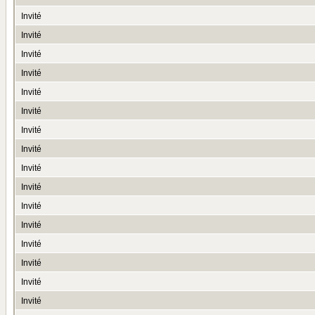
Invité
Invité
Invité
Invité
Invité
Invité
Invité
Invité
Invité
Invité
Invité
Invité
Invité
Invité
Invité
Invité