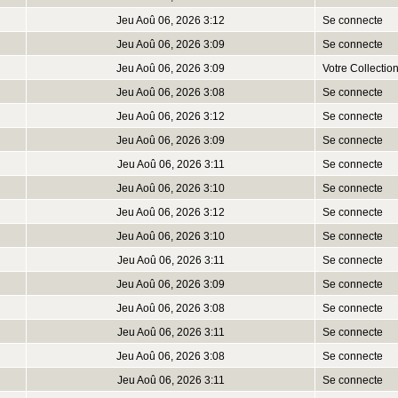
Jeu Aoû 06, 2026 3:12
Se connecte
Jeu Aoû 06, 2026 3:09
Se connecte
Jeu Aoû 06, 2026 3:09
Votre Collectio
Jeu Aoû 06, 2026 3:08
Se connecte
Jeu Aoû 06, 2026 3:12
Se connecte
Jeu Aoû 06, 2026 3:09
Se connecte
Jeu Aoû 06, 2026 3:11
Se connecte
Jeu Aoû 06, 2026 3:10
Se connecte
Jeu Aoû 06, 2026 3:12
Se connecte
Jeu Aoû 06, 2026 3:10
Se connecte
Jeu Aoû 06, 2026 3:11
Se connecte
Jeu Aoû 06, 2026 3:09
Se connecte
Jeu Aoû 06, 2026 3:08
Se connecte
Jeu Aoû 06, 2026 3:11
Se connecte
Jeu Aoû 06, 2026 3:08
Se connecte
Jeu Aoû 06, 2026 3:11
Se connecte