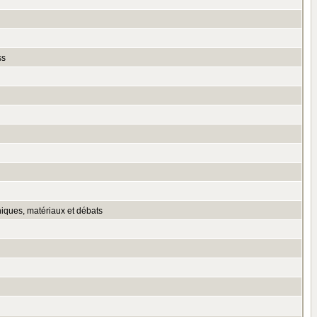
ss
niques, matériaux et débats