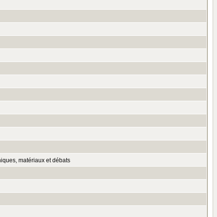
niques, matériaux et débats