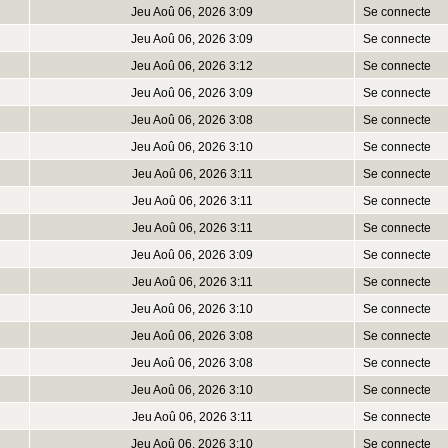
Jeu Aoû 06, 2026 3:09
Se connecte
Jeu Aoû 06, 2026 3:09
Se connecte
Jeu Aoû 06, 2026 3:12
Se connecte
Jeu Aoû 06, 2026 3:09
Se connecte
Jeu Aoû 06, 2026 3:08
Se connecte
Jeu Aoû 06, 2026 3:10
Se connecte
Jeu Aoû 06, 2026 3:11
Se connecte
Jeu Aoû 06, 2026 3:11
Se connecte
Jeu Aoû 06, 2026 3:11
Se connecte
Jeu Aoû 06, 2026 3:09
Se connecte
Jeu Aoû 06, 2026 3:11
Se connecte
Jeu Aoû 06, 2026 3:10
Se connecte
Jeu Aoû 06, 2026 3:08
Se connecte
Jeu Aoû 06, 2026 3:08
Se connecte
Jeu Aoû 06, 2026 3:10
Se connecte
Jeu Aoû 06, 2026 3:11
Se connecte
Jeu Aoû 06, 2026 3:10
Se connecte