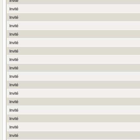
Invité
Invité
Invité
Invité
Invité
Invité
Invité
Invité
Invité
Invité
Invité
Invité
Invité
Invité
Invité
Invité
Invité