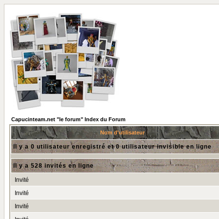
Capucinteam.net "le forum" Index du Forum
Nom d'utilisateur
Il y a 0 utilisateur enregistré et 0 utilisateur invisible en ligne
Il y a 528 invités en ligne
Invité
Invité
Invité