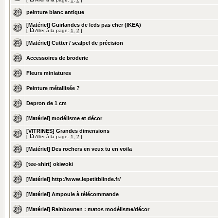
peinture blanc antique
[Matériel] Guirlandes de leds pas cher (IKEA)
[
Aller à la page:
1
,
2
]
[Matériel] Cutter / scalpel de précision
Accessoires de broderie
Fleurs miniatures
Peinture métallisée ?
Depron de 1 cm
[Matériel] modélisme et décor
[VITRINES] Grandes dimensions
[
Aller à la page:
1
,
2
]
[Matériel] Des rochers en veux tu en voila
[tee-shirt] okiwoki
[Matériel] http://www.lepetitblinde.fr/
[Matériel] Ampoule à télécommande
[Matériel] Rainbowten : matos modélisme/décor