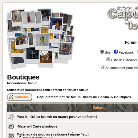
Forum 
Site
Facebook
Liste des Membre
Se connecter pour vé
Boutiques
Modérateurs: Aucun
Utilisateurs parcourant actuellement ce forum : Aucun
Capucinteam.net "le forum" Index du Forum
->
Boutiques
Sujets
Post-it :
Où se fournir en matos pour vos décors?
[Matériel] Carte plastique
Matériaux de moulage (silicone / résine / etc)
[
Aller à la page:
1
,
2
]