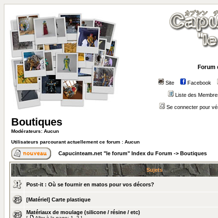
Forum 
Site
Facebook
Liste des Membre
Se connecter pour vé
Boutiques
Modérateurs: Aucun
Utilisateurs parcourant actuellement ce forum : Aucun
Capucinteam.net "le forum" Index du Forum
->
Boutiques
Sujets
Post-it :
Où se fournir en matos pour vos décors?
[Matériel] Carte plastique
Matériaux de moulage (silicone / résine / etc)
[
Aller à la page:
1
,
2
]