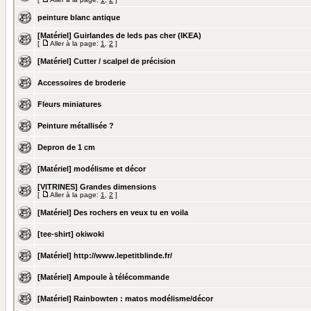
peinture blanc antique
[Matériel] Guirlandes de leds pas cher (IKEA)
[
Aller à la page:
1
,
2
]
[Matériel] Cutter / scalpel de précision
Accessoires de broderie
Fleurs miniatures
Peinture métallisée ?
Depron de 1 cm
[Matériel] modélisme et décor
[VITRINES] Grandes dimensions
[
Aller à la page:
1
,
2
]
[Matériel] Des rochers en veux tu en voila
[tee-shirt] okiwoki
[Matériel] http://www.lepetitblinde.fr/
[Matériel] Ampoule à télécommande
[Matériel] Rainbowten : matos modélisme/décor