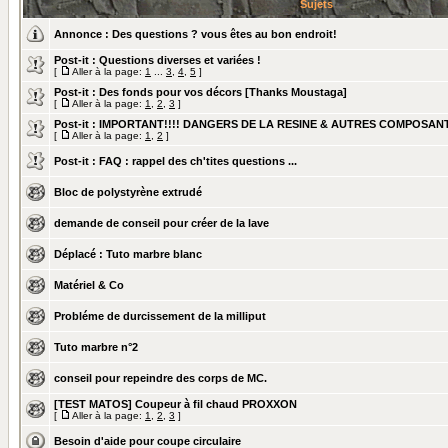
Sujets
Annonce :
Des questions ? vous êtes au bon endroit!
Post-it :
Questions diverses et variées !
[
Aller à la page:
1
...
3
,
4
,
5
]
Post-it :
Des fonds pour vos décors [Thanks Moustaga]
[
Aller à la page:
1
,
2
,
3
]
Post-it :
IMPORTANT!!!! DANGERS DE LA RESINE & AUTRES COMPOSAN
[
Aller à la page:
1
,
2
]
Post-it :
FAQ : rappel des ch'tites questions ...
Bloc de polystyrène extrudé
demande de conseil pour créer de la lave
Déplacé :
Tuto marbre blanc
Matériel & Co
Probléme de durcissement de la milliput
Tuto marbre n°2
conseil pour repeindre des corps de MC.
[TEST MATOS] Coupeur à fil chaud PROXXON
[
Aller à la page:
1
,
2
,
3
]
Besoin d'aide pour coupe circulaire