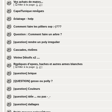
Vos achats de matos...
[
Aller à la page:
1
,
2
]
Cape/Tunique renégats
éclairage - help
Comment faire les pilliers svp :-)???
Question : Comment faire un arbre ?
[question] rendre un poly irregulier
Cascades, rivières
Vitrine Détolfs x2 ....
Repliques d'epees, haches et autres armes blanches
[
Aller à la page:
1
,
2
]
[question] brique
[QUESTION] gesso ou polly ?
[question] Couleurs
[question] idée ... ou pas -_-
[question] dallages