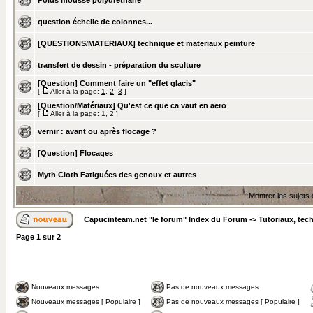
Poids mousse polyuréthane
question échelle de colonnes...
[QUESTIONS/MATERIAUX] technique et materiaux peinture
transfert de dessin - préparation du sculture
[Question] Comment faire un "effet glacis"
[
Aller à la page:
1
,
2
,
3
]
[Question/Matériaux] Qu'est ce que ca vaut en aero
[
Aller à la page:
1
,
2
]
vernir : avant ou après flocage ?
[Question] Flocages
Myth Cloth Fatiguées des genoux et autres
Montrer les sujets
Capucinteam.net "le forum" Index du Forum
->
Tutoriaux, tec
Page
1
sur
2
Nouveaux messages
Pas de nouveaux messages
Nouveaux messages [ Populaire ]
Pas de nouveaux messages [ Populaire ]