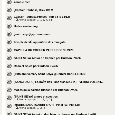
zombie face
[Captain Tsubasa] Kick Off !!
Captain Tsubasa Project ! (up p8 le 14/12)
[
Aller à la page:
1
...
6
,
7
,
8
]
Hadès awakening
[saint seiya]type sanctuaire
Temple de Mû apparition des renégats
CAPELLA DU COCHER PAR HUDSON LV426
SAINT SEIYA Albior de Céphée par Hudson LV426
Reda et Spica par Hudson Lv426
[10th anniversary Saint Seiya @Dernier Bar] ELYSION
[SANCTUAIRE] La boîte des Pandoras MAJ P.1 - VERBA VOLENT...
Mozes de la baleine Blanche par Hudson LV426
[SAINT SEIYA] armes et sceptres
[
Aller à la page:
1
...
4
,
5
,
6
]
[HADES/SANCTUAIRE] SPQR - Final P.3: Fiat Lux
[
Aller à la page:
1
,
2
,
3
]
SAINT SEIYA Asterion du chien de chasse par Hudson Lv426