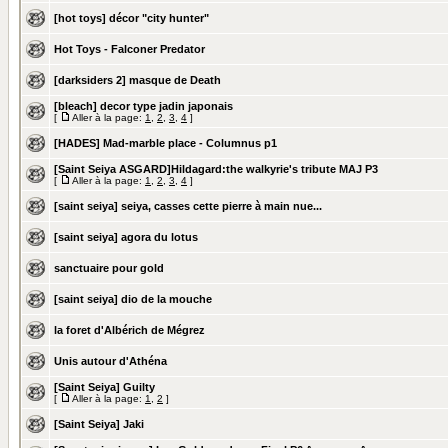
[hot toys] décor "city hunter"
Hot Toys - Falconer Predator
[darksiders 2] masque de Death
[bleach] decor type jadin japonais
[
Aller à la page:
1
,
2
,
3
,
4
]
[HADES] Mad-marble place - Columnus p1
[Saint Seiya ASGARD]Hildagard:the walkyrie's tribute MAJ P3
[
Aller à la page:
1
,
2
,
3
,
4
]
[saint seiya] seiya, casses cette pierre à main nue...
[saint seiya] agora du lotus
sanctuaire pour gold
[saint seiya] dio de la mouche
la foret d'Albérich de Mégrez
Unis autour d'Athéna
[Saint Seiya] Guilty
[
Aller à la page:
1
,
2
]
[Saint Seiya] Jaki