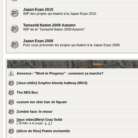
Japan Expo 2010
WIP des projets qui étaient à la Japan Expo 2010
Tamashii Nation 2009 Autumn
WIP de la" Tamashii Nation 2009 Autumn"
Japan Expo 2008
Pour vous présenter les projets qui étaient à la Japan Expo 2008.
Sujets
Annonce :
"Work In Progress" - comment ça marche?
[Jeux-vidéo] Grayfox bloody hallway (MGS)
The NES Box
custom ten shin han sh figuart
Zombie face: le retour
[jeux video]Meryl Gray Solid
[
Aller à la page:
1
,
2
]
[décor de fées] Prairie enchantée