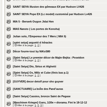
SAINT SEIYA Illusion des gémeaux EX par Hudson LV426
SAINT SEIYA Pope EX (Lc model) customisé par Hudson Lv426
MIA 5 - Berserk Ougon Jidai Hen
MIA5 Naruto ( Les portes de Konoha)
Julian solo, l'Empereur des 7 Mers ( MIA 5)
[saint seiya] arguetti d héracles
[
Aller à la page:
1
,
2
]
Décor fourre-tout by NiKoS80
[Saint Seiya] Le premier décor de Majin-Bejita : Poseidon
[
Aller à la page:
1
,
2
]
[Saint Seiya] Dio, Sirius et Alghetti
[Saint Seiya] Ox, Millz et Cube (finis bas p.1)
[
Aller à la page:
1
,
2
]
[GUYVER] decor detolf pour sho guyver
[SANCTUAIRE] La boîte des Pand'auras
[Saint Seiya] Cassios, bronze Saint de Pegase
[Maschinen Krieger] Gans, 1/20e + diorama. Fini le 18-12-12
[
Aller à la page:
1
,
2
,
3
]