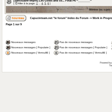
[Sanctuaire-impro] Les Golds and co... Final P6 ^________^
[
Aller à la page:
1
...
4
,
5
,
6
]
Montrer les sujets
Capucinteam.net "le forum" Index du Forum
->
Work in Progr
Page
1
sur
9
Nouveaux messages
Pas de nouveaux messages
Nouveaux messages [ Populaire ]
Pas de nouveaux messages [ Populaire ]
Nouveaux messages [ Verrouillé ]
Pas de nouveaux messages [ Verrouillé ]
Powered by
Tra