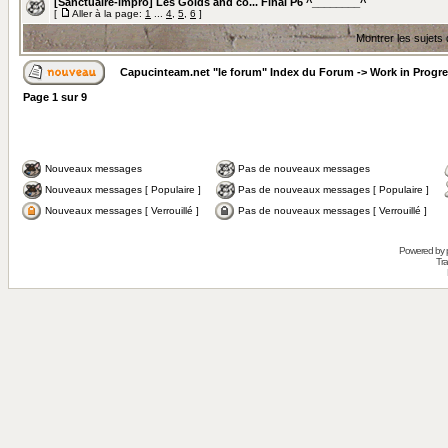
[Sanctuaire-impro] Les Golds and co... Final P6 ^________^
[
Aller à la page:
1
...
4
,
5
,
6
]
Montrer les sujets
Capucinteam.net "le forum" Index du Forum
->
Work in Progr
Page
1
sur
9
Nouveaux messages
Pas de nouveaux messages
Nouveaux messages [ Populaire ]
Pas de nouveaux messages [ Populaire ]
Nouveaux messages [ Verrouillé ]
Pas de nouveaux messages [ Verrouillé ]
Powered by
Tra