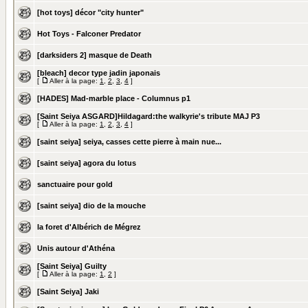
[hot toys] décor "city hunter"
Hot Toys - Falconer Predator
[darksiders 2] masque de Death
[bleach] decor type jadin japonais
[
Aller à la page:
1
,
2
,
3
,
4
]
[HADES] Mad-marble place - Columnus p1
[Saint Seiya ASGARD]Hildagard:the walkyrie's tribute MAJ P3
[
Aller à la page:
1
,
2
,
3
,
4
]
[saint seiya] seiya, casses cette pierre à main nue...
[saint seiya] agora du lotus
sanctuaire pour gold
[saint seiya] dio de la mouche
la foret d'Albérich de Mégrez
Unis autour d'Athéna
[Saint Seiya] Guilty
[
Aller à la page:
1
,
2
]
[Saint Seiya] Jaki