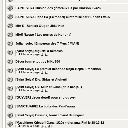
SAINT SEIYA Illusion des gémeaux EX par Hudson LV426
SAINT SEIYA Pope EX (Lc model) customisé par Hudson Lv426
MIA 5 - Berserk Ougon Jidai Hen
MIA5 Naruto ( Les portes de Konoha)
Julian solo, l'Empereur des 7 Mers ( MIA 5)
[saint seiya] arguetti d héracles
[
Aller à la page:
1
,
2
]
Décor fourre-tout by NiKoS80
[Saint Seiya] Le premier décor de Majin-Bejita : Poseidon
[
Aller à la page:
1
,
2
]
[Saint Seiya] Dio, Sirius et Alghetti
[Saint Seiya] Ox, Millz et Cube (finis bas p.1)
[
Aller à la page:
1
,
2
]
[GUYVER] decor detolf pour sho guyver
[SANCTUAIRE] La boîte des Pand'auras
[Saint Seiya] Cassios, bronze Saint de Pegase
[Maschinen Krieger] Gans, 1/20e + diorama. Fini le 18-12-12
[
Aller à la page:
1
,
2
,
3
]