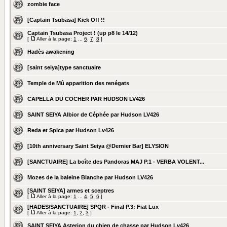
zombie face
[Captain Tsubasa] Kick Off !!
Captain Tsubasa Project ! (up p8 le 14/12)
[
Aller à la page:
1
...
6
,
7
,
8
]
Hadès awakening
[saint seiya]type sanctuaire
Temple de Mû apparition des renégats
CAPELLA DU COCHER PAR HUDSON LV426
SAINT SEIYA Albior de Céphée par Hudson LV426
Reda et Spica par Hudson Lv426
[10th anniversary Saint Seiya @Dernier Bar] ELYSION
[SANCTUAIRE] La boîte des Pandoras MAJ P.1 - VERBA VOLENT...
Mozes de la baleine Blanche par Hudson LV426
[SAINT SEIYA] armes et sceptres
[
Aller à la page:
1
...
4
,
5
,
6
]
[HADES/SANCTUAIRE] SPQR - Final P.3: Fiat Lux
[
Aller à la page:
1
,
2
,
3
]
SAINT SEIYA Asterion du chien de chasse par Hudson Lv426