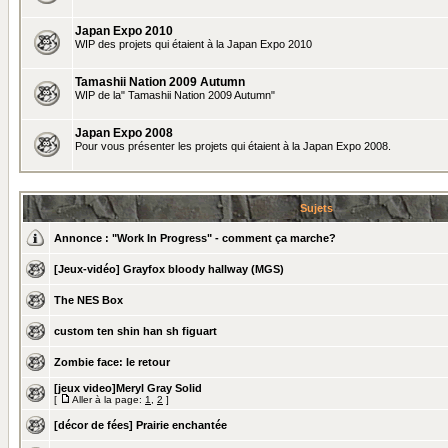
Japan Expo 2010
WIP des projets qui étaient à la Japan Expo 2010
Tamashii Nation 2009 Autumn
WIP de la" Tamashii Nation 2009 Autumn"
Japan Expo 2008
Pour vous présenter les projets qui étaient à la Japan Expo 2008.
Sujets
Annonce :
"Work In Progress" - comment ça marche?
[Jeux-vidéo] Grayfox bloody hallway (MGS)
The NES Box
custom ten shin han sh figuart
Zombie face: le retour
[jeux video]Meryl Gray Solid
[
Aller à la page:
1
,
2
]
[décor de fées] Prairie enchantée