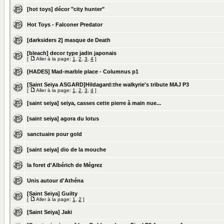
[hot toys] décor "city hunter"
Hot Toys - Falconer Predator
[darksiders 2] masque de Death
[bleach] decor type jadin japonais
[
Aller à la page:
1
,
2
,
3
,
4
]
[HADES] Mad-marble place - Columnus p1
[Saint Seiya ASGARD]Hildagard:the walkyrie's tribute MAJ P3
[
Aller à la page:
1
,
2
,
3
,
4
]
[saint seiya] seiya, casses cette pierre à main nue...
[saint seiya] agora du lotus
sanctuaire pour gold
[saint seiya] dio de la mouche
la foret d'Albérich de Mégrez
Unis autour d'Athéna
[Saint Seiya] Guilty
[
Aller à la page:
1
,
2
]
[Saint Seiya] Jaki