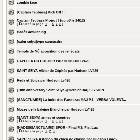
zombie face
[Captain Tsubasa] Kick Off !!
Captain Tsubasa Project ! (up p8 le 14/12)
[
Aller à la page:
1
...
6
,
7
,
8
]
Hadès awakening
[saint seiya]type sanctuaire
Temple de Mû apparition des renégats
CAPELLA DU COCHER PAR HUDSON LV426
SAINT SEIYA Albior de Céphée par Hudson LV426
Reda et Spica par Hudson Lv426
[10th anniversary Saint Seiya @Dernier Bar] ELYSION
[SANCTUAIRE] La boîte des Pandoras MAJ P.1 - VERBA VOLENT...
Mozes de la baleine Blanche par Hudson LV426
[SAINT SEIYA] armes et sceptres
[
Aller à la page:
1
...
4
,
5
,
6
]
[HADES/SANCTUAIRE] SPQR - Final P.3: Fiat Lux
[
Aller à la page:
1
,
2
,
3
]
SAINT SEIYA Asterion du chien de chasse par Hudson Lv426