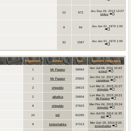
Jeu Sep 26, 2013 13:07
22
972
philou
Jeu Jan 01, 1970 1:00
9
94
Jeu Jan 01, 1970 1:00
32
1567
Réponses
Auteur
Vus
Derniers Messages
Ven Juil 08, 2011 10:43
1
Mr Patator
39684
p-neuf
Jeu Oct 12, 2017 19:17
1
Mr Patator
25902
camaleao
Lun Mai 11, 2015 21:27
2
shigoldo
26615
shigoldo
Lun Mai 11, 2015 16:21
2
albafica
26804
Mr Patator
Mer Fév 04, 2015 20:24
9
shigoldo
37923
shigoldo
Jeu Juil 03, 2014 11:35
joé
24
82285
joé
Mer Juin 18, 2014 9:20
9
tonioshakka
37313
tonioshakka