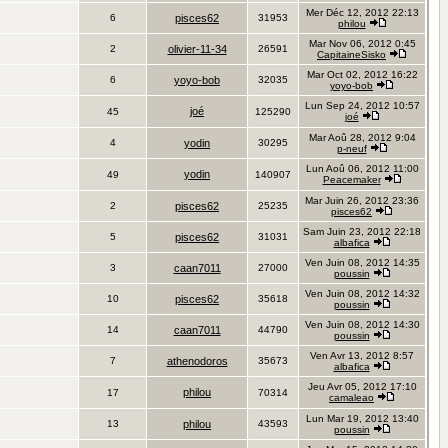
Mer Déc 12, 2012 22:13
6
pisces62
31953
philou
Mar Nov 06, 2012 0:45
2
olivier-11-34
26591
CapitaineSisko
Mar Oct 02, 2012 16:22
6
yoyo-bob
32035
yoyo-bob
Lun Sep 24, 2012 10:57
joé
45
125290
joé
Mar Aoû 28, 2012 9:04
4
yodin
30295
p-neuf
Lun Aoû 06, 2012 11:00
yodin
49
140907
Peacemaker
Mar Juin 26, 2012 23:36
2
pisces62
25235
pisces62
Sam Juin 23, 2012 22:18
5
pisces62
31031
albafica
Ven Juin 08, 2012 14:35
3
caan7011
27000
poussin
Ven Juin 08, 2012 14:32
10
pisces62
35618
poussin
Ven Juin 08, 2012 14:30
14
caan7011
44790
poussin
Ven Avr 13, 2012 8:57
7
athenodoros
35673
albafica
Jeu Avr 05, 2012 17:10
philou
17
70314
camaleao
Lun Mar 19, 2012 13:40
13
philou
43593
poussin