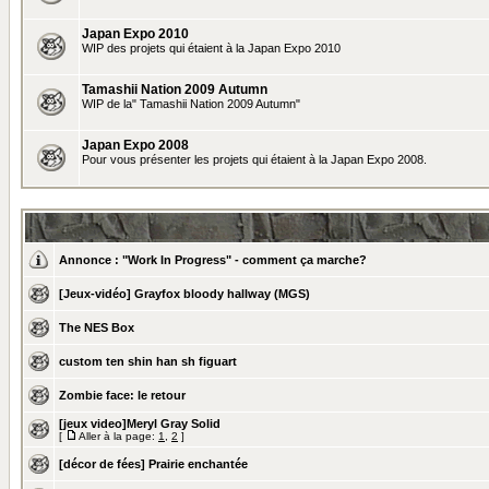
Japan Expo 2010
WIP des projets qui étaient à la Japan Expo 2010
Tamashii Nation 2009 Autumn
WIP de la" Tamashii Nation 2009 Autumn"
Japan Expo 2008
Pour vous présenter les projets qui étaient à la Japan Expo 2008.
Annonce :
"Work In Progress" - comment ça marche?
[Jeux-vidéo] Grayfox bloody hallway (MGS)
The NES Box
custom ten shin han sh figuart
Zombie face: le retour
[jeux video]Meryl Gray Solid
[
Aller à la page:
1
,
2
]
[décor de fées] Prairie enchantée