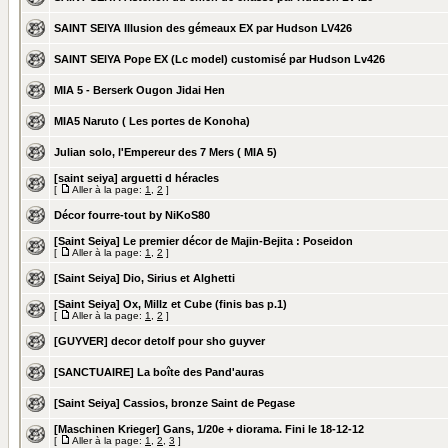
SAINT SEIYA Illusion des gémeaux EX par Hudson LV426
SAINT SEIYA Pope EX (Lc model) customisé par Hudson Lv426
MIA 5 - Berserk Ougon Jidai Hen
MIA5 Naruto ( Les portes de Konoha)
Julian solo, l'Empereur des 7 Mers ( MIA 5)
[saint seiya] arguetti d héracles
[
Aller à la page:
1
,
2
]
Décor fourre-tout by NiKoS80
[Saint Seiya] Le premier décor de Majin-Bejita : Poseidon
[
Aller à la page:
1
,
2
]
[Saint Seiya] Dio, Sirius et Alghetti
[Saint Seiya] Ox, Millz et Cube (finis bas p.1)
[
Aller à la page:
1
,
2
]
[GUYVER] decor detolf pour sho guyver
[SANCTUAIRE] La boîte des Pand'auras
[Saint Seiya] Cassios, bronze Saint de Pegase
[Maschinen Krieger] Gans, 1/20e + diorama. Fini le 18-12-12
[
Aller à la page:
1
,
2
,
3
]