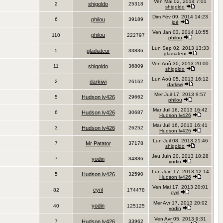
Ven Mai 02, 2014 7:01
2
shigoldo
25318
shigoldo
Dim Fév 09, 2014 14:23
6
philou
39189
joé
Ven Jan 03, 2014 10:55
philou
110
222797
philou
Lun Sep 02, 2013 13:33
5
gladiateur
33836
gladiateur
Ven Aoû 30, 2013 20:00
11
shigoldo
36809
shigoldo
Lun Aoû 05, 2013 16:12
2
darkiwi
26162
darkiwi
Mer Juil 17, 2013 9:57
5
Hudson lv426
29662
philou
Mar Juil 16, 2013 16:42
6
Hudson lv426
30687
Hudson lv426
Mar Juil 16, 2013 16:41
3
Hudson lv426
26252
Hudson lv426
Lun Juil 08, 2013 21:46
7
Mr Patator
37178
shigoldo
Jeu Juin 20, 2013 18:28
7
yodin
34886
yodin
Lun Juin 17, 2013 12:14
5
Hudson lv426
32590
Hudson lv426
Ven Mai 17, 2013 20:01
cyril
82
174478
cyril
Mer Avr 17, 2013 20:02
yodin
40
125125
yodin
Ven Avr 05, 2013 9:31
7
Hudson lv426
33962