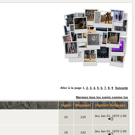
Aller à la page
1
,
2
,
3
,
4
,
5
,
6
,
7
,
8
,
9
Suivante
Marquez tous les sujets comme lus
Sujets
Messages
Derniers Messages
Jeu Jan 01, 1970 1:00
10
125
Jeu Jan 01, 1970 1:00
16
142