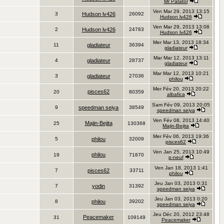
Mr Patator
Ven Mar 29, 2013 13:15
3
Hudson lv426
26092
Hudson lv426
Ven Mar 29, 2013 13:08
2
Hudson lv426
24783
Hudson lv426
Mer Mar 13, 2013 18:34
11
gladiateur
36394
gladiateur
Mar Mar 12, 2013 13:11
4
gladiateur
28737
gladiateur
Mar Mar 12, 2013 10:21
3
gladiateur
27036
philou
Mer Fév 20, 2013 20:22
pisces62
20
80359
albafica
Sam Fév 09, 2013 20:05
9
speedman seiya
38549
speedman seiya
Ven Fév 08, 2013 14:40
Majin-Bejita
25
130368
Majin-Bejita
Mer Fév 06, 2013 19:36
5
philou
32009
pisces62
Ven Jan 25, 2013 10:49
philou
19
71870
p-neuf
Ven Jan 18, 2013 1:41
7
pisces62
33711
philou
Jeu Jan 03, 2013 0:31
7
yodin
31392
speedman seiya
Jeu Jan 03, 2013 0:20
8
philou
39202
speedman seiya
Jeu Déc 20, 2012 23:48
Peacemaker
31
109149
Peacemaker