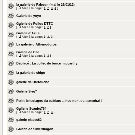
la galerie de Faboun (maj le 28/01/12)
[
Aller à la page:
1
,
2
,
3
,
4
]
Galerie de yoyo
Galerie de Poilos DTTC
[
Aller à la page:
1
,
2
]
Galerie d'Akua
[
Aller à la page:
1
,
2
,
3
]
La galerie d'Athenodoros
Galerie de Ced
[
Aller à la page:
1
,
2
]
Déplacé :
La collec de bruce_mccarthy
la galerie de shigo
galerie de Dartouche
Galerie Sieg''
Petits bricolages du cubitus ... heu non, du senechal !
Gallerie Scanjet784
[
Aller à la page:
1
,
2
,
3
]
galerie pisces62
Galerie de Silverdragon