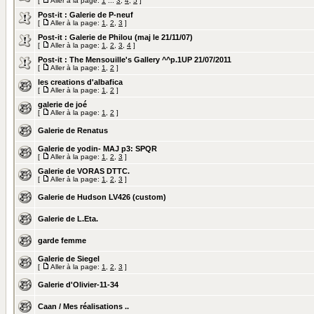
[
Aller à la page:
1
...
3
,
4
,
5
]
Post-it :
Galerie de P-neuf
[
Aller à la page:
1
,
2
,
3
]
Post-it :
Galerie de Philou (maj le 21/11/07)
[
Aller à la page:
1
,
2
,
3
,
4
]
Post-it :
The Mensouille's Gallery ^^p.1UP 21/07/2011
[
Aller à la page:
1
,
2
]
les creations d'albafica
[
Aller à la page:
1
,
2
]
galerie de joé
[
Aller à la page:
1
,
2
]
Galerie de Renatus
Galerie de yodin- MAJ p3: SPQR
[
Aller à la page:
1
,
2
,
3
]
Galerie de VORAS DTTC.
[
Aller à la page:
1
,
2
,
3
]
Galerie de Hudson LV426 (custom)
Galerie de L.Eta.
garde femme
Galerie de Siegel
[
Aller à la page:
1
,
2
,
3
]
Galerie d'Olivier-11-34
Caan / Mes réalisations ..