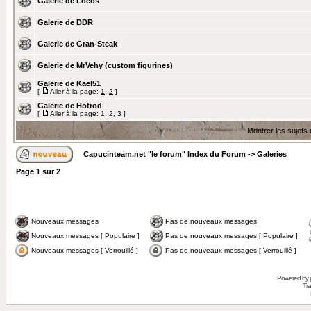
Galerie de Locos
Galerie de DDR
Galerie de Gran-Steak
Galerie de MrVehy (custom figurines)
Galerie de Kael51
[
Aller à la page:
1
,
2
]
Galerie de Hotrod
[
Aller à la page:
1
,
2
,
3
]
Montrer les sujets
Capucinteam.net "le forum" Index du Forum
->
Galeries
Page
1
sur
2
Nouveaux messages
Pas de nouveaux messages
Nouveaux messages [ Populaire ]
Pas de nouveaux messages [ Populaire ]
Nouveaux messages [ Verrouillé ]
Pas de nouveaux messages [ Verrouillé ]
Powered by
Tra