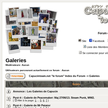
Forum 
Site
Facebook
Liste des Membre
Se connecter pour vé
Galeries
Modérateurs: Aucun
Utilisateurs parcourant actuellement ce forum : Aucun
Capucinteam.net "le forum" Index du Forum
->
Galeries
Sujets
Annonce :
Les Galeries de Capucin
Post-it :
Galerie de Peacemaker: Maj 27/06/13. Steam Punk, WW2.
[
Aller à la page:
1
...
5
,
6
,
7
]
Post-it :
Galerie de Mr Patator