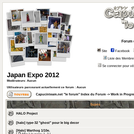
Forum 
Site
Facebook
Liste des Membre
Se connecter pour vé
Japan Expo 2012
Modérateurs: Aucun
Utilisateurs parcourant actuellement ce forum : Aucun
Capucinteam.net "le forum" Index du Forum
->
Work in Progr
Sujets
HALO Project
[halo] type-32 "ghost" pour le big decor
[Halo] Warthog 1/10e.
[
Aller à la page:
1
,
2
]