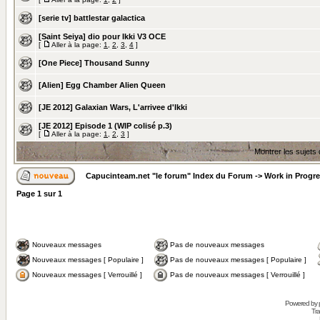
[serie tv] battlestar galactica
[Saint Seiya] dio pour Ikki V3 OCE
[
Aller à la page:
1
,
2
,
3
,
4
]
[One Piece] Thousand Sunny
[Alien] Egg Chamber Alien Queen
[JE 2012] Galaxian Wars, L'arrivee d'Ikki
[JE 2012] Episode 1 (WIP colisé p.3)
[
Aller à la page:
1
,
2
,
3
]
Montrer les sujets
Capucinteam.net "le forum" Index du Forum
->
Work in Progr
Page
1
sur
1
Nouveaux messages
Pas de nouveaux messages
Nouveaux messages [ Populaire ]
Pas de nouveaux messages [ Populaire ]
Nouveaux messages [ Verrouillé ]
Pas de nouveaux messages [ Verrouillé ]
Powered by
Tra