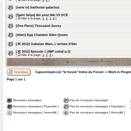
[serie tv] battlestar galactica
[Saint Seiya] dio pour Ikki V3 OCE
[
Aller à la page:
1
,
2
,
3
,
4
]
[One Piece] Thousand Sunny
[Alien] Egg Chamber Alien Queen
[JE 2012] Galaxian Wars, L'arrivee d'Ikki
[JE 2012] Episode 1 (WIP colisé p.3)
[
Aller à la page:
1
,
2
,
3
]
Capucinteam.net "le forum" Index du Forum
->
Work in Progr
Page
1
sur
1
Nouveaux messages
Pas de nouveaux messages
Nouveaux messages [ Populaire ]
Pas de nouveaux messages [ Populaire ]
Nouveaux messages [ Verrouillé ]
Pas de nouveaux messages [ Verrouillé ]