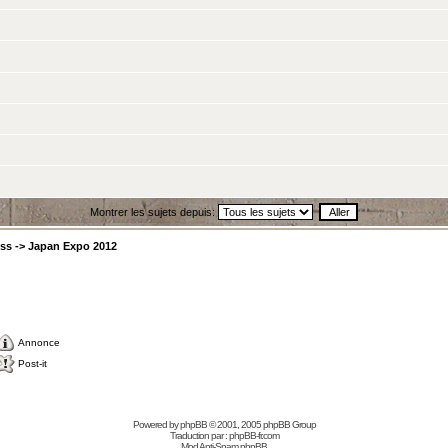
Montrer les sujets depuis:
ess
->
Japan Expo 2012
Annonce
Post-it
Powered by
phpBB
© 2001, 2005 phpBB Group
Traduction par :
phpBB-fr.com
Mod Anti-Spam phpBB