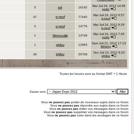
Mar Juil 24, 2012 14:56
5
joé
16192
yodin
Mar Juil 24, 2012 9:57
p-neuf
47
77445
p-neuf
Mar Juil 24, 2012 9:29
3
p-neuf
14776
p-neuf
Mar Juil 24, 2012 7:45
1
Mensouille
13748
yodin
Sam Juil 21, 2012 17:13
1
philou
12993
MrVehy
Ven Juil 13, 2012 8:20
philou
30
55708
philou
Toutes les heures sont au format GMT + 1 Heure
Sauter vers:
Vous
ne pouvez pas
poster de nouveaux sujets dans ce forum
Vous
ne pouvez pas
répondre aux sujets dans ce forum
Vous
ne pouvez pas
éditer vos messages dans ce forum
Vous
ne pouvez pas
supprimer vos messages dans ce forum
Vous
ne pouvez pas
voter dans les sondages de ce forum