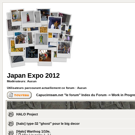
Japan Expo 2012
Modérateurs: Aucun
Utilisateurs parcourant actuellement ce forum : Aucun
Capucinteam.net "le forum" Index du Forum
->
Work in Progr
HALO Project
[halo] type-32 "ghost" pour le big decor
[Halo] Warthog 1/10e.
[
Aller à la page:
1
,
2
]