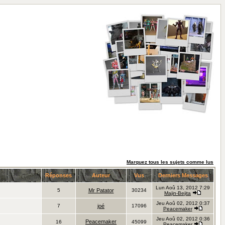
Marquez tous les sujets comme lus
Réponses
Auteur
Vus
Derniers Messages
Lun Aoû 13, 2012 7:29
5
Mr Patator
30234
Majin-Bejita
Jeu Aoû 02, 2012 0:37
7
joé
17096
Peacemaker
Jeu Aoû 02, 2012 0:36
Peacemaker
16
45099
Peacemaker