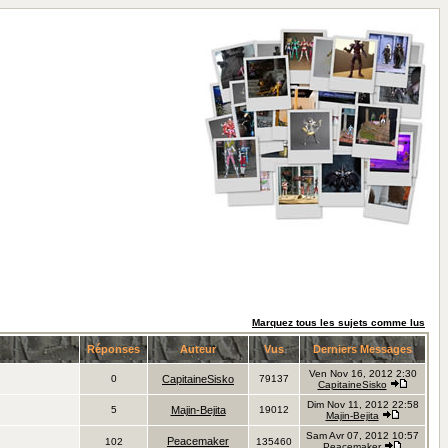
Marquez tous les sujets comme lus
Réponses
Auteur
Vus
Derniers Messages
Ven Nov 16, 2012 2:30
0
CapitaineSisko
79137
CapitaineSisko
Dim Nov 11, 2012 22:58
5
Majin-Bejita
19012
Majin-Bejita
Sam Avr 07, 2012 10:57
Peacemaker
102
135460
Peacemaker