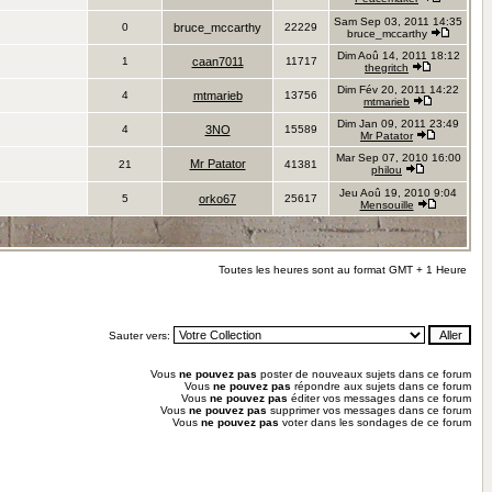
Sam Sep 03, 2011 14:35
0
bruce_mccarthy
22229
bruce_mccarthy
Dim Aoû 14, 2011 18:12
1
caan7011
11717
thegritch
Dim Fév 20, 2011 14:22
4
mtmarieb
13756
mtmarieb
Dim Jan 09, 2011 23:49
4
3NO
15589
Mr Patator
Mar Sep 07, 2010 16:00
Mr Patator
21
41381
philou
Jeu Aoû 19, 2010 9:04
5
orko67
25617
Mensouille
Toutes les heures sont au format GMT + 1 Heure
Sauter vers:
Vous
ne pouvez pas
poster de nouveaux sujets dans ce forum
Vous
ne pouvez pas
répondre aux sujets dans ce forum
Vous
ne pouvez pas
éditer vos messages dans ce forum
Vous
ne pouvez pas
supprimer vos messages dans ce forum
Vous
ne pouvez pas
voter dans les sondages de ce forum