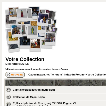
Votre Collection
Modérateurs: Aucun
Utilisateurs parcourant actuellement ce forum : Aucun
Capucinteam.net "le forum" Index du Forum
->
Votre Collecti
CapitaineSiskollection myth cloth :)
Collection de Majin-Bejita
Collec et photos de Peace, maj 03/10/10, Pegase V1
[
Aller à la page:
1
...
5
,
6
,
7
]