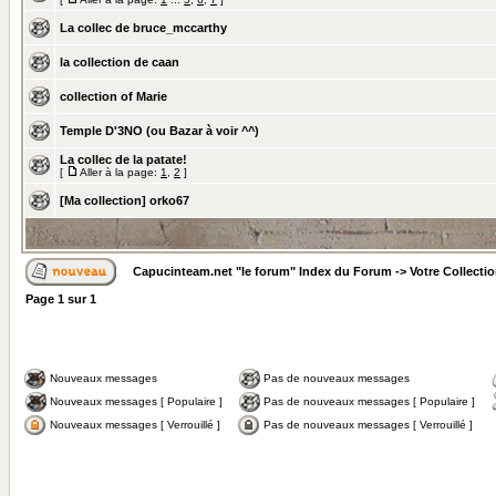
La collec de bruce_mccarthy
la collection de caan
collection of Marie
Temple D'3NO (ou Bazar à voir ^^)
La collec de la patate!
[
Aller à la page:
1
,
2
]
[Ma collection] orko67
Capucinteam.net "le forum" Index du Forum
->
Votre Collecti
Page
1
sur
1
Nouveaux messages
Pas de nouveaux messages
Nouveaux messages [ Populaire ]
Pas de nouveaux messages [ Populaire ]
Nouveaux messages [ Verrouillé ]
Pas de nouveaux messages [ Verrouillé ]