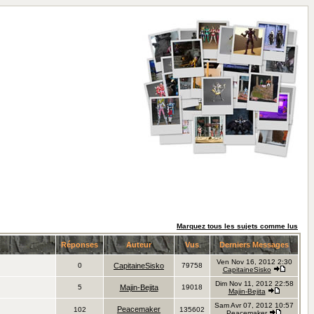
Marquez tous les sujets comme lus
Réponses
Auteur
Vus
Derniers Messages
Ven Nov 16, 2012 2:30
0
CapitaineSisko
79758
CapitaineSisko
Dim Nov 11, 2012 22:58
5
Majin-Bejita
19018
Majin-Bejita
Sam Avr 07, 2012 10:57
Peacemaker
102
135602
Peacemaker