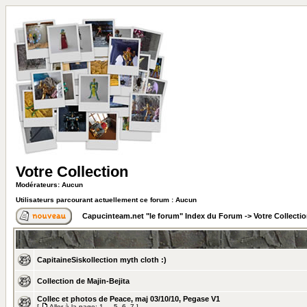
Votre Collection
Modérateurs: Aucun
Utilisateurs parcourant actuellement ce forum : Aucun
Capucinteam.net "le forum" Index du Forum
->
Votre Collecti
CapitaineSiskollection myth cloth :)
Collection de Majin-Bejita
Collec et photos de Peace, maj 03/10/10, Pegase V1
[
Aller à la page:
1
...
5
,
6
,
7
]