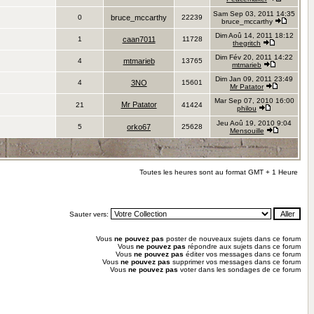
Sam Sep 03, 2011 14:35
0
bruce_mccarthy
22239
bruce_mccarthy
Dim Aoû 14, 2011 18:12
1
caan7011
11728
thegritch
Dim Fév 20, 2011 14:22
4
mtmarieb
13765
mtmarieb
Dim Jan 09, 2011 23:49
4
3NO
15601
Mr Patator
Mar Sep 07, 2010 16:00
Mr Patator
21
41424
philou
Jeu Aoû 19, 2010 9:04
5
orko67
25628
Mensouille
Toutes les heures sont au format GMT + 1 Heure
Sauter vers:
Vous
ne pouvez pas
poster de nouveaux sujets dans ce forum
Vous
ne pouvez pas
répondre aux sujets dans ce forum
Vous
ne pouvez pas
éditer vos messages dans ce forum
Vous
ne pouvez pas
supprimer vos messages dans ce forum
Vous
ne pouvez pas
voter dans les sondages de ce forum