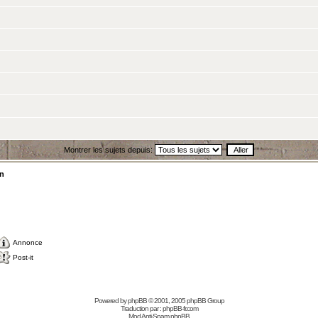
Montrer les sujets depuis:
on
Annonce
Post-it
Powered by
phpBB
© 2001, 2005 phpBB Group
Traduction par :
phpBB-fr.com
Mod Anti-Spam phpBB