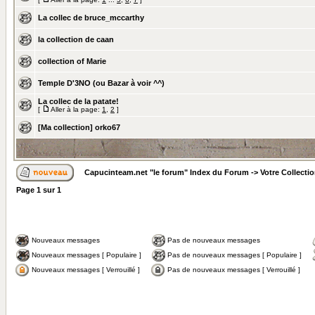
La collec de bruce_mccarthy
la collection de caan
collection of Marie
Temple D'3NO (ou Bazar à voir ^^)
La collec de la patate!
[
Aller à la page:
1
,
2
]
[Ma collection] orko67
Capucinteam.net "le forum" Index du Forum
->
Votre Collecti
Page
1
sur
1
Nouveaux messages
Pas de nouveaux messages
Nouveaux messages [ Populaire ]
Pas de nouveaux messages [ Populaire ]
Nouveaux messages [ Verrouillé ]
Pas de nouveaux messages [ Verrouillé ]