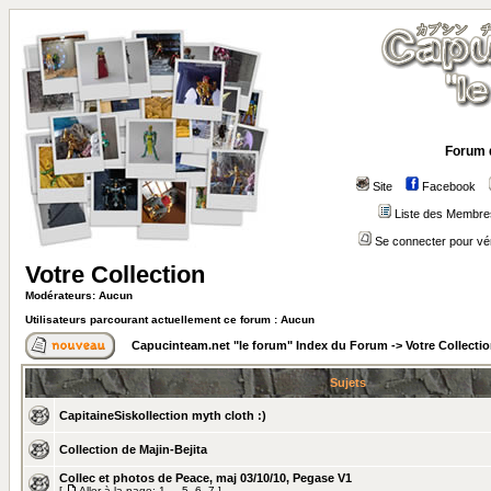
Forum 
Site
Facebook
Liste des Membre
Se connecter pour vé
Votre Collection
Modérateurs: Aucun
Utilisateurs parcourant actuellement ce forum : Aucun
Capucinteam.net "le forum" Index du Forum
->
Votre Collecti
Sujets
CapitaineSiskollection myth cloth :)
Collection de Majin-Bejita
Collec et photos de Peace, maj 03/10/10, Pegase V1
[
Aller à la page:
1
...
5
,
6
,
7
]