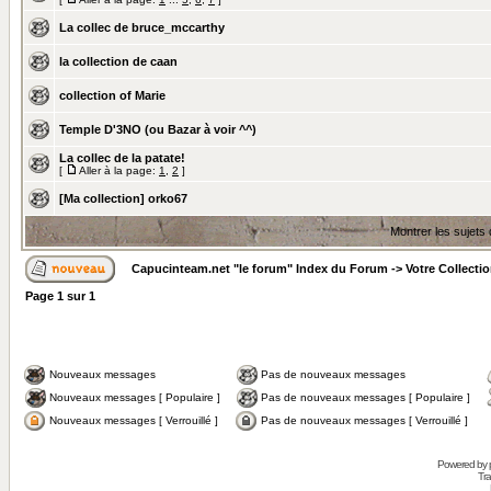
La collec de bruce_mccarthy
la collection de caan
collection of Marie
Temple D'3NO (ou Bazar à voir ^^)
La collec de la patate!
[
Aller à la page:
1
,
2
]
[Ma collection] orko67
Montrer les sujets
Capucinteam.net "le forum" Index du Forum
->
Votre Collecti
Page
1
sur
1
Nouveaux messages
Pas de nouveaux messages
Nouveaux messages [ Populaire ]
Pas de nouveaux messages [ Populaire ]
Nouveaux messages [ Verrouillé ]
Pas de nouveaux messages [ Verrouillé ]
Powered by
Tra