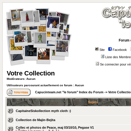
Forum 
Site
Facebook
Liste des Membre
Se connecter pour vé
Votre Collection
Modérateurs: Aucun
Utilisateurs parcourant actuellement ce forum : Aucun
Capucinteam.net "le forum" Index du Forum
->
Votre Collecti
Sujets
CapitaineSiskollection myth cloth :)
Collection de Majin-Bejita
Collec et photos de Peace, maj 03/10/10, Pegase V1
[
Aller à la page:
1
...
5
,
6
,
7
]