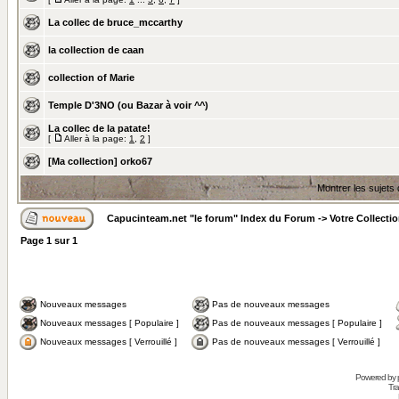
La collec de bruce_mccarthy
la collection de caan
collection of Marie
Temple D'3NO (ou Bazar à voir ^^)
La collec de la patate!
[
Aller à la page:
1
,
2
]
[Ma collection] orko67
Montrer les sujets
Capucinteam.net "le forum" Index du Forum
->
Votre Collecti
Page
1
sur
1
Nouveaux messages
Pas de nouveaux messages
Nouveaux messages [ Populaire ]
Pas de nouveaux messages [ Populaire ]
Nouveaux messages [ Verrouillé ]
Pas de nouveaux messages [ Verrouillé ]
Powered by
Tra