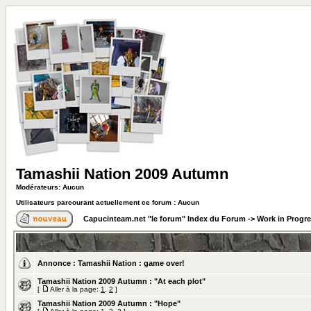
Tamashii Nation 2009 Autumn
Modérateurs: Aucun
Utilisateurs parcourant actuellement ce forum : Aucun
Capucinteam.net "le forum" Index du Forum
->
Work in Progr
Annonce :
Tamashii Nation : game over!
Tamashii Nation 2009 Autumn : "At each plot"
[
Aller à la page:
1
,
2
]
Tamashii Nation 2009 Autumn : "Hope"