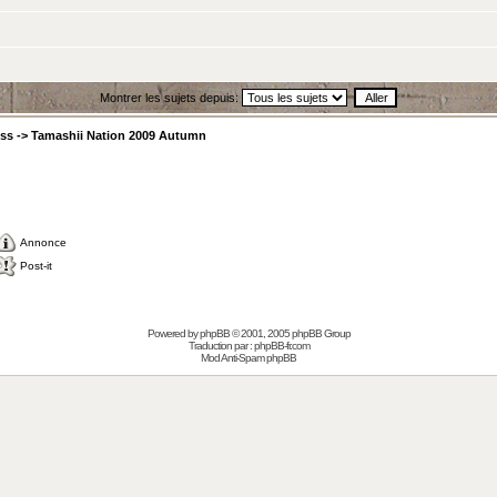
Montrer les sujets depuis:
ess
->
Tamashii Nation 2009 Autumn
Annonce
Post-it
Powered by
phpBB
© 2001, 2005 phpBB Group
Traduction par :
phpBB-fr.com
Mod Anti-Spam phpBB