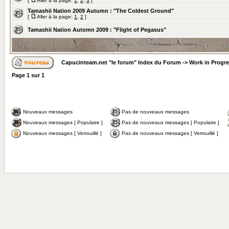
[
Aller à la page:
1
,
2
,
3
]
Tamashii Nation 2009 Autumn : "The Coldest Ground"
[
Aller à la page:
1
,
2
]
Tamashii Nation Automn 2009 : "Flight of Pegasus"
Capucinteam.net "le forum" Index du Forum
->
Work in Progr
Page
1
sur
1
Nouveaux messages
Pas de nouveaux messages
Nouveaux messages [ Populaire ]
Pas de nouveaux messages [ Populaire ]
Nouveaux messages [ Verrouillé ]
Pas de nouveaux messages [ Verrouillé ]