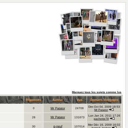
Marquez tous les sujets comme lus
Réponses
Auteur
Vus
Derniers Messages
Dim Oct 04, 2009 18:53
0
Mr Patator
24708
Mr Patator
Lun Jan 24, 2011 17:26
Mr Patator
28
131673
gachette78
Mer Déc 16, 2009 16:02
p-neuf
30
107014
hotrod_kraken