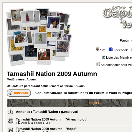
Forum 
Site
Facebook
Liste des Membre
Se connecter pour vé
Tamashii Nation 2009 Autumn
Modérateurs: Aucun
Utilisateurs parcourant actuellement ce forum : Aucun
Capucinteam.net "le forum" Index du Forum
->
Work in Progr
Sujets
Annonce :
Tamashii Nation : game over!
Tamashii Nation 2009 Autumn : "At each plot"
[
Aller à la page:
1
,
2
]
Tamashii Nation 2009 Autumn : "Hope"