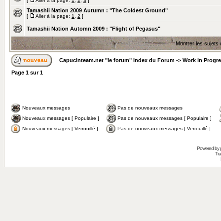
[
Aller à la page:
1
,
2
,
3
]
Tamashii Nation 2009 Autumn : "The Coldest Ground"
[
Aller à la page:
1
,
2
]
Tamashii Nation Automn 2009 : "Flight of Pegasus"
Montrer les sujets
Capucinteam.net "le forum" Index du Forum
->
Work in Progr
Page
1
sur
1
Nouveaux messages
Pas de nouveaux messages
Nouveaux messages [ Populaire ]
Pas de nouveaux messages [ Populaire ]
Nouveaux messages [ Verrouillé ]
Pas de nouveaux messages [ Verrouillé ]
Powered by
Tra