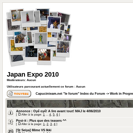
Japan Expo 2010
Modérateurs: Aucun
Utilisateurs parcourant actuellement ce forum : Aucun
Capucinteam.net "le forum" Index du Forum
->
Work in Progr
Annonce :
Oyé oyé! A lire avant tout! MAJ le 4/06/2010
[
Aller à la page:
1
...
4
,
5
,
6
]
Post-it :
Plus que des teasers ^^
[
Aller à la page:
1
,
2
,
3
,
4
]
[St Seiya] Mime VS Ikki