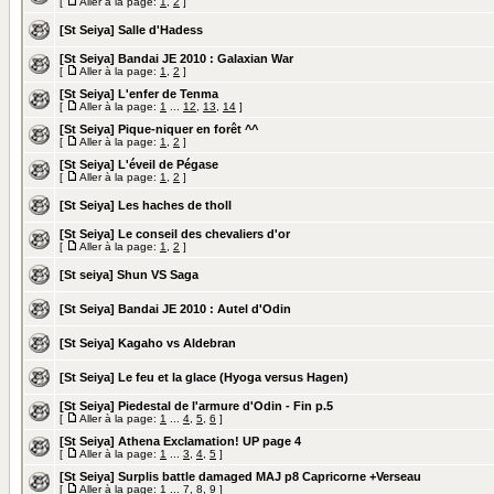
[
Aller à la page:
1
,
2
]
[St Seiya] Salle d'Hadess
[St Seiya] Bandai JE 2010 : Galaxian War
[
Aller à la page:
1
,
2
]
[St Seiya] L'enfer de Tenma
[
Aller à la page:
1
...
12
,
13
,
14
]
[St Seiya] Pique-niquer en forêt ^^
[
Aller à la page:
1
,
2
]
[St Seiya] L'éveil de Pégase
[
Aller à la page:
1
,
2
]
[St Seiya] Les haches de tholl
[St Seiya] Le conseil des chevaliers d'or
[
Aller à la page:
1
,
2
]
[St seiya] Shun VS Saga
[St Seiya] Bandai JE 2010 : Autel d'Odin
[St Seiya] Kagaho vs Aldebran
[St Seiya] Le feu et la glace (Hyoga versus Hagen)
[St Seiya] Piedestal de l'armure d'Odin - Fin p.5
[
Aller à la page:
1
...
4
,
5
,
6
]
[St Seiya] Athena Exclamation! UP page 4
[
Aller à la page:
1
...
3
,
4
,
5
]
[St Seiya] Surplis battle damaged MAJ p8 Capricorne +Verseau
[
Aller à la page:
1
...
7
,
8
,
9
]