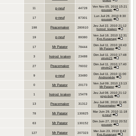
philou
Ven Nov 05, 2010 15:21
11
p-neuf
44728
poussin
Lun Juil 26, 2010 8:30
p-neuf
17
87301
poussin
Jeu Juil 22, 2010 21:12
Peacemaker
198
280610
hotrod_kraken
Ven Juil 16, 2010 12:31
p-neuf
19
89380
Kyo.Kusanagi
Dim Juil 11, 2010 18:43
Mr Patator
17
78444
Mr Patator
Dim Juil 11, 2010 17:48
3
hotrod_kraken
23488
vinvin21
Dim Juil 11, 2010 17:40
Peacemaker
27
76032
vinvin21
Dim Juil 11, 2010 11:00
9
p-neuf
33480
Andromède
Ven Juil 09, 2010 13:13
0
Mr Patator
20173
Mr Patator
Jeu Juil 08, 2010 21:12
1
hotrod_kraken
15478
yoyo-bob
Jeu Juil 08, 2010 11:46
13
Peacemaker
31312
Peacemaker
Mar Juin 29, 2010 11:18
Mr Patator
78
130825
p-neuf
Dim Juin 27, 2010 20:52
Mr Patator
63
130152
poussin
Mer Juin 23, 2010 9:42
Mr Patator
127
207323
Kyo.Kusanagi