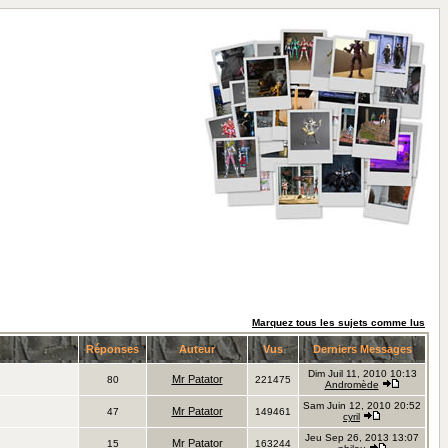
Marquez tous les sujets comme lus
Réponses
Auteur
Vus
Derniers Messages
Dim Juil 11, 2010 10:13
Mr Patator
80
221475
Andromède
Sam Juin 12, 2010 20:52
Mr Patator
47
149461
cyril
Jeu Sep 26, 2013 13:07
Mr Patator
15
163244