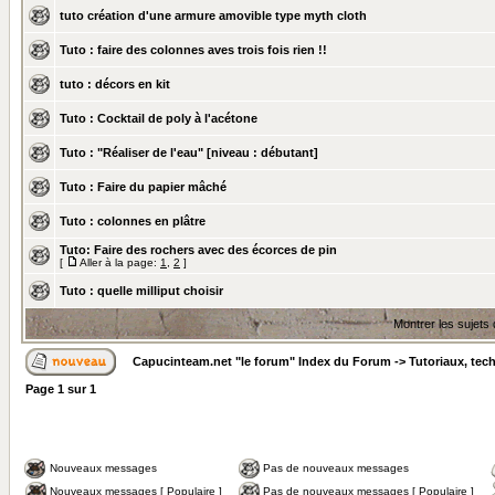
tuto création d'une armure amovible type myth cloth
Tuto : faire des colonnes aves trois fois rien !!
tuto : décors en kit
Tuto : Cocktail de poly à l'acétone
Tuto : "Réaliser de l'eau" [niveau : débutant]
Tuto : Faire du papier mâché
Tuto : colonnes en plâtre
Tuto: Faire des rochers avec des écorces de pin
[
Aller à la page:
1
,
2
]
Tuto : quelle milliput choisir
Montrer les sujets
Capucinteam.net "le forum" Index du Forum
->
Tutoriaux, tec
Page
1
sur
1
Nouveaux messages
Pas de nouveaux messages
Nouveaux messages [ Populaire ]
Pas de nouveaux messages [ Populaire ]