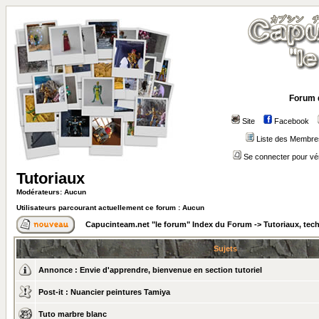
Forum 
Site
Facebook
Liste des Membre
Se connecter pour vé
Tutoriaux
Modérateurs: Aucun
Utilisateurs parcourant actuellement ce forum : Aucun
Capucinteam.net "le forum" Index du Forum
->
Tutoriaux, tec
Sujets
Annonce :
Envie d'apprendre, bienvenue en section tutoriel
Post-it :
Nuancier peintures Tamiya
Tuto marbre blanc