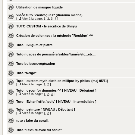
Utilisation de masque liquide
Vidéo tuto "eau/vagues" (diorama mecha)
[
Aller à la page:
1
,
2
,
3
,
4
]
TUTO CUSTOM - le sacrifice de Shiryu
Création de colonnes : la méthode "Roukine" ^^
Tuto : Siligum et platre
Tuto nuages de poussière/sables/fumée/etc...etc...
Tuto buisson/végétation
Tuto "Neige"
Tuto : custom myth cloth en milliput by philou (maj 05/11)
[
Aller à la page:
1
,
2
]
Tuto : decor for dummies ^^ [ NIVEAU : Débutant ]
[
Aller à la page:
1
,
2
,
3
]
Tuto : Eviter l'effet 'poly' [ NIVEAU : Intermédiaire ]
Tuto : peinture [ NIVEAU : Débutant ]
[
Aller à la page:
1
,
2
]
tuto : faire du corail.
Tuto "Texture avec du sable"