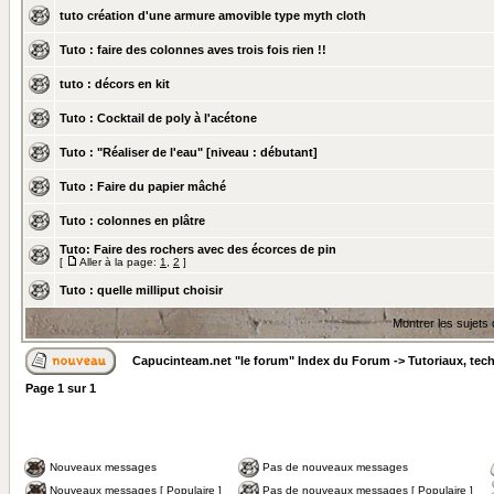
tuto création d'une armure amovible type myth cloth
Tuto : faire des colonnes aves trois fois rien !!
tuto : décors en kit
Tuto : Cocktail de poly à l'acétone
Tuto : "Réaliser de l'eau" [niveau : débutant]
Tuto : Faire du papier mâché
Tuto : colonnes en plâtre
Tuto: Faire des rochers avec des écorces de pin
[
Aller à la page:
1
,
2
]
Tuto : quelle milliput choisir
Montrer les sujets
Capucinteam.net "le forum" Index du Forum
->
Tutoriaux, tec
Page
1
sur
1
Nouveaux messages
Pas de nouveaux messages
Nouveaux messages [ Populaire ]
Pas de nouveaux messages [ Populaire ]