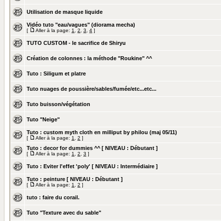
Utilisation de masque liquide
Vidéo tuto "eau/vagues" (diorama mecha)
[
Aller à la page:
1
,
2
,
3
,
4
]
TUTO CUSTOM - le sacrifice de Shiryu
Création de colonnes : la méthode "Roukine" ^^
Tuto : Siligum et platre
Tuto nuages de poussière/sables/fumée/etc...etc...
Tuto buisson/végétation
Tuto "Neige"
Tuto : custom myth cloth en milliput by philou (maj 05/11)
[
Aller à la page:
1
,
2
]
Tuto : decor for dummies ^^ [ NIVEAU : Débutant ]
[
Aller à la page:
1
,
2
,
3
]
Tuto : Eviter l'effet 'poly' [ NIVEAU : Intermédiaire ]
Tuto : peinture [ NIVEAU : Débutant ]
[
Aller à la page:
1
,
2
]
tuto : faire du corail.
Tuto "Texture avec du sable"