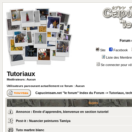
Forum 
Site
Facebook
Liste des Membre
Se connecter pour vé
Tutoriaux
Modérateurs: Aucun
Utilisateurs parcourant actuellement ce forum : Aucun
Capucinteam.net "le forum" Index du Forum
->
Tutoriaux, tec
Sujets
Annonce :
Envie d'apprendre, bienvenue en section tutoriel
Post-it :
Nuancier peintures Tamiya
Tuto marbre blanc