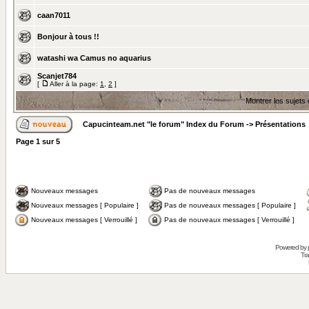
caan7011
Bonjour à tous !!
watashi wa Camus no aquarius
Scanjet784
[
Aller à la page:
1
,
2
]
Montrer les sujets
Capucinteam.net "le forum" Index du Forum
->
Présentations
Page
1
sur
5
Nouveaux messages
Pas de nouveaux messages
Nouveaux messages [ Populaire ]
Pas de nouveaux messages [ Populaire ]
Nouveaux messages [ Verrouillé ]
Pas de nouveaux messages [ Verrouillé ]
Powered by
Tra