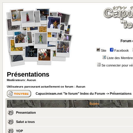
Forum 
Site
Facebook
Liste des Membre
Se connecter pour vé
Présentations
Modérateurs: Aucun
Utilisateurs parcourant actuellement ce forum : Aucun
Capucinteam.net "le forum" Index du Forum
->
Présentations
Sujets
Presentation
Salut a tous
YOP