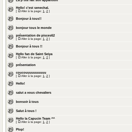
La p'tite fait son apparition
Hello! c'est senechal.
[
Aller à la page:
1
,
2
]
Bonjour à tous!!
bonjour tous le monde
présentation de pisces62
[
Aller à la page:
1
,
2
]
Bonjour à tous !!
Hello fan de Saint Seiya
[
Aller à la page:
1
,
2
]
présentation
coucouuuuuuuuuu
[
Aller à la page:
1
,
2
]
Hello!
salut a vous chevaliers
bonsoir à tous
Salut à tous !
Hello la Capucin Team ^^
[
Aller à la page:
1
,
2
]
Plop!