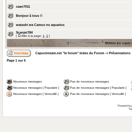
caan7011
Bonjour à tous !!
watashi wa Camus no aquarius
Scanjet784
[
Aller à la page:
1
,
2
]
Montrer les sujets
Capucinteam.net "le forum" Index du Forum
->
Présentations
Page
1
sur
5
Nouveaux messages
Pas de nouveaux messages
Nouveaux messages [ Populaire ]
Pas de nouveaux messages [ Populaire ]
Nouveaux messages [ Verrouillé ]
Pas de nouveaux messages [ Verrouillé ]
Powered by
Tra