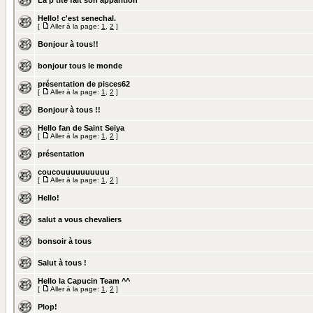
La p'tite fait son apparition
Hello! c'est senechal.
[
Aller à la page:
1
,
2
]
Bonjour à tous!!
bonjour tous le monde
présentation de pisces62
[
Aller à la page:
1
,
2
]
Bonjour à tous !!
Hello fan de Saint Seiya
[
Aller à la page:
1
,
2
]
présentation
coucouuuuuuuuuu
[
Aller à la page:
1
,
2
]
Hello!
salut a vous chevaliers
bonsoir à tous
Salut à tous !
Hello la Capucin Team ^^
[
Aller à la page:
1
,
2
]
Plop!