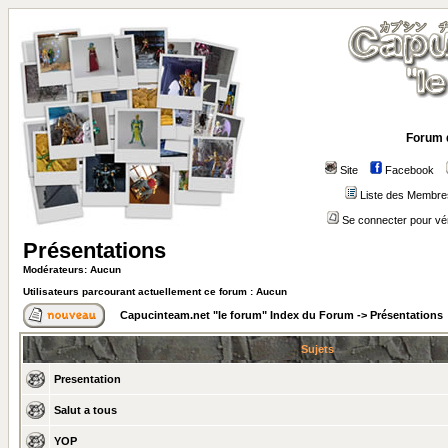
Forum 
Site
Facebook
Liste des Membre
Se connecter pour vé
Présentations
Modérateurs: Aucun
Utilisateurs parcourant actuellement ce forum : Aucun
Capucinteam.net "le forum" Index du Forum
->
Présentations
Sujets
Presentation
Salut a tous
YOP