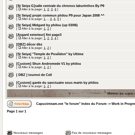
[St Seiya G]salle centrale du chronos laburinthos By P9
[
Aller à la page:
1
,
2
,
3
,
4
]
[St Seiya] projet commun philou P9 pour Japan 2008 ^^
[
Aller à la page:
1
...
3
,
4
,
5
]
[St Seiya] Midgard by philou (up 03/06)
[
Aller à la page:
1
,
2
]
[Asgard exterieur] fini page3
[
Aller à la page:
1
,
2
,
3
,
4
]
[DBZ] décor dbz
[
Aller à la page:
1
,
2
]
[St Seiya] "Temple de Poséidon" by Ultime
[
Aller à la page:
1
,
2
]
[Custom] Shun Andromede V1 by philou
[
Aller à la page:
1
,
2
]
[ DBZ ] tournoi de Cell
[Custom] garde du sanctuaire sous marin by philou
[
Aller à la page:
1
,
2
]
Montrer les sujets
Capucinteam.net "le forum" Index du Forum
->
Work in Progr
Page
1
sur
1
Nouveaux messages
Pas de nouveaux messages