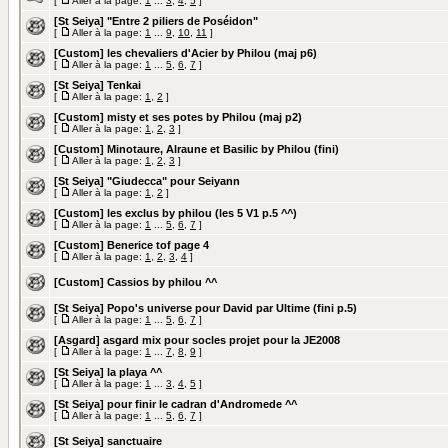
[
Aller à la page:
1
...
3
,
4
,
5
]
[St Seiya] "Entre 2 piliers de Poséidon"
[
Aller à la page:
1
...
9
,
10
,
11
]
[Custom] les chevaliers d'Acier by Philou (maj p6)
[
Aller à la page:
1
...
5
,
6
,
7
]
[St Seiya] Tenkai
[
Aller à la page:
1
,
2
]
[Custom] misty et ses potes by Philou (maj p2)
[
Aller à la page:
1
,
2
,
3
]
[Custom] Minotaure, Alraune et Basilic by Philou (fini)
[
Aller à la page:
1
,
2
,
3
]
[St Seiya] "Giudecca" pour Seiyann
[
Aller à la page:
1
,
2
]
[Custom] les exclus by philou (les 5 V1 p.5 ^^)
[
Aller à la page:
1
...
5
,
6
,
7
]
[Custom] Benerice tof page 4
[
Aller à la page:
1
,
2
,
3
,
4
]
[Custom] Cassios by philou ^^
[St Seiya] Popo's universe pour David par Ultime (fini p.5)
[
Aller à la page:
1
...
5
,
6
,
7
]
[Asgard] asgard mix pour socles projet pour la JE2008
[
Aller à la page:
1
...
7
,
8
,
9
]
[St Seiya] la playa ^^
[
Aller à la page:
1
...
3
,
4
,
5
]
[St Seiya] pour finir le cadran d'Andromede ^^
[
Aller à la page:
1
...
5
,
6
,
7
]
[St Seiya] sanctuaire