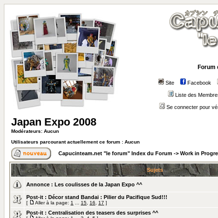
Forum 
Site
Facebook
Liste des Membre
Se connecter pour vé
Japan Expo 2008
Modérateurs: Aucun
Utilisateurs parcourant actuellement ce forum : Aucun
Capucinteam.net "le forum" Index du Forum
->
Work in Progr
Sujets
Annonce :
Les coulisses de la Japan Expo ^^
Post-it :
Décor stand Bandai : Pilier du Pacifique Sud!!!
[
Aller à la page:
1
...
15
,
16
,
17
]
Post-it :
Centralisation des teasers des surprises ^^