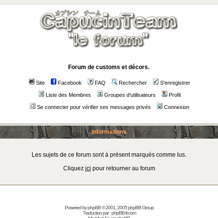
Forum de customs et décors.
Site
Facebook
FAQ
Rechercher
S'enregistrer
Liste des Membres
Groupes d'utilisateurs
Profil
Se connecter pour vérifier ses messages privés
Connexion
Informations
Les sujets de ce forum sont à présent marqués comme lus.
Cliquez
ici
pour retourner au forum
Powered by
phpBB
© 2001, 2005 phpBB Group
Traduction par :
phpBB-fr.com