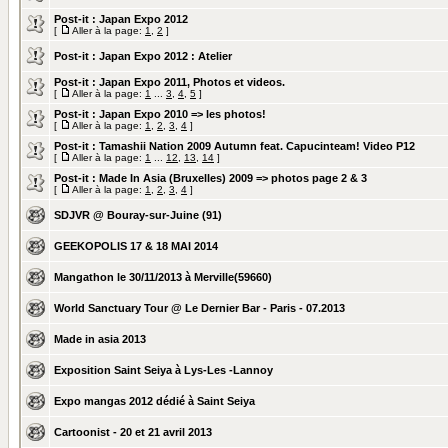
Post-it :
Japan Expo 2012
[
Aller à la page:
1
,
2
]
Post-it :
Japan Expo 2012 : Atelier
Post-it :
Japan Expo 2011, Photos et videos.
[
Aller à la page:
1
...
3
,
4
,
5
]
Post-it :
Japan Expo 2010 => les photos!
[
Aller à la page:
1
,
2
,
3
,
4
]
Post-it :
Tamashii Nation 2009 Autumn feat. Capucinteam! Video P12
[
Aller à la page:
1
...
12
,
13
,
14
]
Post-it :
Made In Asia (Bruxelles) 2009 => photos page 2 & 3
[
Aller à la page:
1
,
2
,
3
,
4
]
SDJVR @ Bouray-sur-Juine (91)
GEEKOPOLIS 17 & 18 MAI 2014
Mangathon le 30/11/2013 à Merville(59660)
World Sanctuary Tour @ Le Dernier Bar - Paris - 07.2013
Made in asia 2013
Exposition Saint Seiya à Lys-Les -Lannoy
Expo mangas 2012 dédié à Saint Seiya
Cartoonist - 20 et 21 avril 2013