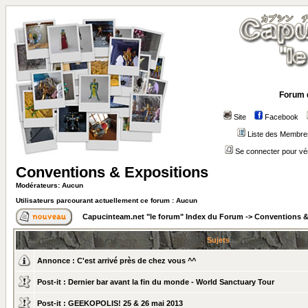
Forum 
Site
Facebook
Liste des Membre
Se connecter pour vé
Conventions & Expositions
Modérateurs: Aucun
Utilisateurs parcourant actuellement ce forum : Aucun
Capucinteam.net "le forum" Index du Forum
->
Conventions &
Sujets
Annonce :
C'est arrivé près de chez vous ^^
Post-it :
Dernier bar avant la fin du monde - World Sanctuary Tour
Post-it :
GEEKOPOLIS! 25 & 26 mai 2013