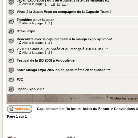
Japan Expo 2008 [ du 3 au 6 Juillet ] liste des visiteurs P1
[
Aller à la page:
1
...
10
,
11
,
12
]
Vincz à la Japan Expo en compagnie de la Capucin Team !
Trombino pour la japan
[
Aller à la page:
1
,
2
]
Otaku expo
Rencontre avec la capucin team à la manga expo by 6mon!
[
Aller à la page:
1
,
2
]
25/11/07 Salon du jeu vidéo et du manga à TOULOUSE^^
[
Aller à la page:
1
,
2
]
Festival de la BD 2008 à Angoulême
notre Manga Expo 2007 on en parle même en thailande ^^
PJC
Japan Expo 2007
Montrer les sujets
Capucinteam.net "le forum" Index du Forum
->
Conventions &
Page
1
sur
1