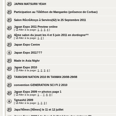
JAPAN MATSURII YEAH
Participation au Téléthon de Manganko (présence de Corbac)
Salon RécréAtoys à Servins(62) le 25 Septembre 2011
Japan Expo 2011 Preview online
[
Aller à la page:
1
,
2
,
3
,
4
]
4ème salon du jouet les 4 et 5 juin 2011 en dordogne^^
[
Aller à la page:
1
,
2
]
Japan Expo Centre
Japan Expo 2011???
Made in Asia Nighr
Japan Expo 2010
[
Aller à la page:
1
,
2
,
3
,
4
]
TAMASHII NATION 2010 IN TAIWAN 20/08-29/08
convention GENERATION SCI FI 2 2010
Japan Expo 2009 => photos page 1
[
Aller à la page:
1
...
7
,
8
,
9
]
Tamashii 2009
[
Aller à la page:
1
,
2
,
3
]
Japa'Nîmes [Nîmes] le 11 et 12 juillet